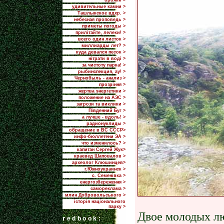
брояки >
удивительные камни >
Ташлыкское вдхр. >
небесная проповедь >
приметы погоды >
прилiтайте, лелеки! >
всего один листок >
миллиарды лет? >
куда девался песок >
нітрати в воді >
за чистоту парка! >
рыбинспекция, ау! >
Чернобыль - анализ >
прозріння >
жертва энергетики >
положение на АЭС >
загрози та виклики >
Пiвденний Буг >
а лучше - вдоль! >
радионуклиды >
обращение в ВС СССР>
инфо-бюллетени ЭА >
что изменилось? >
капитан Сергей Жук>
краевед Шаповалов >
археолог Клюшинцев>
г.Южноукраинск >
с. Семенівка >
енергозбереження >
самореклама >
млин Добровольського >
історія національного
парку >
Двое молодых лю
r
edbook: