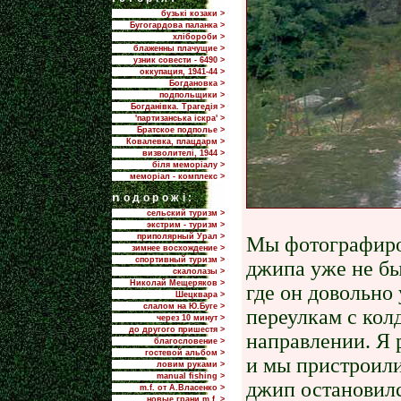
бузькі козаки >
Бугогардова паланка >
хлібороби >
блаженны плачущие >
узник совести - 6490 >
оккупация, 1941-44 >
Богдановка >
подпольщики >
Богданівка. Трагедія >
'партизанська іскра' >
Братское подполье >
Ковалевка, плацдарм >
визволителі, 1944 >
біля меморіалу >
меморіал - комплекс >
n
одорожі:
сельский туризм >
экстрим - туризм >
приполярный Урал >
Мы фотографиров
зимнее восхождение >
спортивный туризм >
джипа уже не бы
скалолазы >
Николай Мещеряков >
где он довольно
Шецквара >
слалом на Ю.Буге >
переулкам с кол
через 10 минут >
до другого пришестя >
направлении. Я 
благословение >
гостевой альбом >
и мы пристроили
ловим руками >
manual fishing >
джип остановилс
m.f. от А.Власенко >
новые грани m.f. >