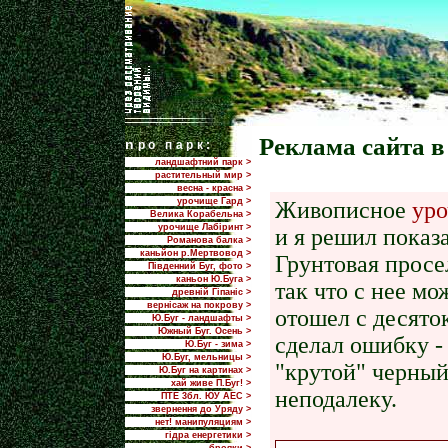
Реклама сайта в
n
ро парк:
ландшафтний парк >
растительный мир >
весна - красна >
урочище Гард >
Живописное
ур
Велика Корабельна >
урочище Лабіринт >
и я решил показа
Романова балка >
каньйон р.Мертвовод >
Грунтовая просе
Південний Буг, фото >
каньон Ю.Буга >
так что c нее мо
древній Гіпаніс >
вернісаж на покрову >
отошел с десяток
Ю.Буг - ландшафты >
Южный Буг. Осень >
сделал ошибку -
Ю.Буг - зима >
Ю.Буг, мельницы >
"крутой" черный
Ю.Буг на картинах >
хай живе П.Буг! >
неподалеку.
ПТЕ 3бл. ЮУ АЕС >
звернення до Уряду >
нет! манипуляциям >
гідра енергетики >