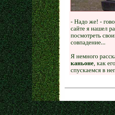
- Надо же! - гов
сайте я нашел р
посмотреть своим
совпадение...
Я немного расс
каньоне
, как е
спускаемся в нег