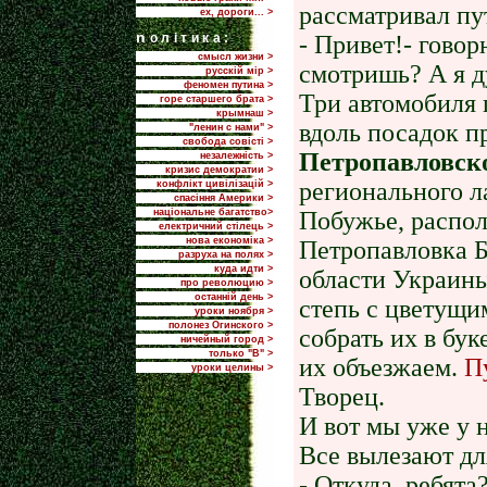
рассматривал пу
ех, дороги... >
n
олітика:
- Привет!- говор
смысл жизни >
смотришь? А я д
русскій мір >
феномен путина >
Три автомобиля 
горе старшего брата >
крымнаш >
вдоль посадок п
"ленин с нами" >
свобода совісті >
Петропавловск
незалежність >
кризис демократии >
регионального л
конфлікт цивілізацій >
спасіння Америки >
національне багатство>
Побужье, распо
електричний стілець >
нова економіка >
Петропавловка Б
разруха на полях >
куда идти >
области Украины
про революцию >
останній день >
степь с цветущи
уроки ноября >
полонез Огинского >
собрать их в бук
ничейный город >
только "В" >
их объезжаем.
П
уроки целины >
Творец.
И вот мы уже у 
Все вылезают для
- Откуда, ребята