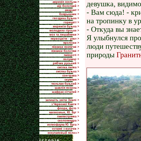
девушка, видимо
авринія скельна >
аїр болотний >
- Вам сюда! - к
амарант >
боярышник >
гвоздика бузька >
на тропинку в у
горицвіт >
мерингія бузька >
- Откуда вы знае
молодило гірське >
мох та лишайники >
Я улыбнулся про
первоцвіти - ряст >
проліски >
люди путешеств
півники понтичні >
півники болотяні >
природы
Гранит
папороті >
полуниці >
рябчик руський >
смілка липка >
смілка бузька >
сон-трава >
скумпия >
тюльпан бузький >
шавлія похила >
шафран сітчатий >
залишіть квіти Землі >
з Червоної Книги >
флора, фото >
насекомые, Ю. Буг >
лжепестрянка >
сколопендра >
ихтиофауна Ю. Буга >
останні з вусачів >
эскулаповый полоз >
i
сторія: