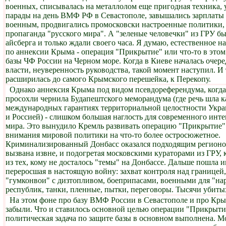
военных, списывалась на металлолом еще пригодная техника, 
парады на день ВМФ РФ в Севастополе, завышались зарплаты
военным, продвигались промосковски настроенные политики, 
пропаганда "русского мира". А "зеленые человечки" из ГРУ 
айсберга и только ждали своего часа. Я думаю, естественное н
по аннексии Крыма - операция "Прикрытие" или что-то в это
базы ЧФ России на Черном море. Когда в Киеве началась очере
власти, неуверенность руководства, такой момент наступил. И
расширилась до самого Крымского перешейка, к Перекопу.
Однако аннексия Крыма под видом псевдореферендума, когда
просохли чернила Будапештского меморандума (где речь шла ка
международных гарантиях территориальной целостности Украи
и Россией) - слишком большая наглость для современного инт
мира. Это вынудило Кремль развивать операцию "Прикрытие"
внимания мировой политики на что-то более остросюжетное.
Криминализированный Донбасс оказался подходящим регионо
вызвана извне, и подогретая московскими кураторами из ГРУ,
из тех, кому не досталось "темы" на Донбассе. Дальше пошла 
переросшая в настоящую войну: захват контроля над границей
"гумконвои" с дизтопливом, боеприпасами, военными для "н
республик, танки, пленные, пытки, переговоры. Тысячи убитых
На этом фоне про базу ВМФ России в Севастополе и про Крым
забыли. Что и ставилось основной целью операции "Прикрыти
политическая задача по защите базы в основном выполнена. М