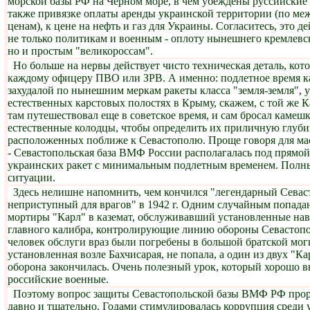
морской базы РФ на Черном море, в чем убеждены руссийские
также привязке оплаты аренды украинской территории (по м
ценам), к цене на нефть и газ для Украины. Согласитесь, это д
не только политикам и военным - оплоту нынешнего кремлевск
но и простым "великороссам".
Но больше на нервы действует чисто техническая деталь, кото
каждому офицеру ПВО или ЗРВ. А именно: подлетное время к
захудалой по нынешним меркам ракеты класса "земля-земля", 
естественных карстовых полостях в Крыму, скажем, с той же 
там путешествовал еще в советское время, и сам бросал камешк
естественные колодцы, чтобы определить их приличную глуби
расположенных поближе к Севастополю. Проще говоря для мас
- Севастопольская база ВМФ России располагалась под прямо
украинских ракет с минимальным подлетным временем. Полн
ситуации.
Здесь нелишне напомнить, чем кончился "легендарный Севас
неприступный для врагов" в 1942 г. Одним случайным попада
мортиры "Карл" в каземат, обслуживавший установленные нав
главного калибра, контролирующие линию обороны Севастопо
человек обслуги враз были погребены в большой братской моги
установленная возле Бахчисарая, не попала, а один из двух "Ка
оборона закончилась. Очень полезный урок, который хорошо 
российские военные.
Поэтому вопрос защиты Севастопольской базы ВМФ РФ прор
давно и тщательно. Годами стимулировалась коррупция среди