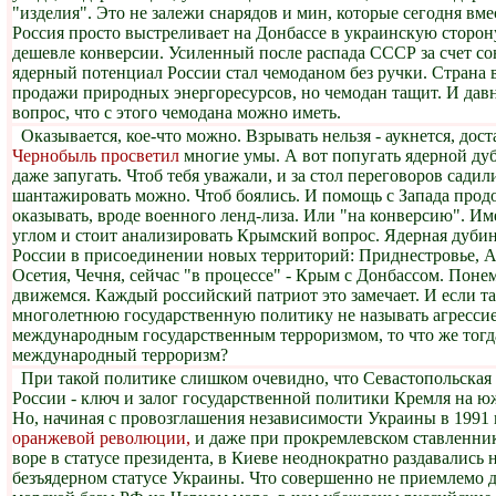
"изделия". Это не залежи снарядов и мин, которые сегодня вм
Россия просто выстреливает на Донбассе в украинскую сторону
дешевле конверсии. Усиленный после распада СССР за счет с
ядерный потенциал России стал чемоданом без ручки. Страна 
продажи природных энергоресурсов, но чемодан тащит. И давн
вопрос, что с этого чемодана можно иметь.
Оказывается, кое-что можно. Взрывать нельзя - аукнется, дост
Чернобыль просветил
многие умы. А вот попугать ядерной ду
даже запугать. Чтоб тебя уважали, и за стол переговоров садил
шантажировать можно. Чтоб боялись. И помощь с Запада прод
оказывать, вроде военного ленд-лиза. Или "на конверсию". И
углом и стоит анализировать Крымский вопрос. Ядерная дуби
России в присоединении новых территорий: Приднестровье, Аб
Осетия, Чечня, сейчас "в процессе" - Крым с Донбассом. Поне
движемся. Каждый российский патриот это замечает. И если т
многолетнюю государственную политику не называть агресси
международным государственным терроризмом, то что же тогд
международный терроризм?
При такой политике слишком очевидно, что Севастопольская
России - ключ и залог государственной политики Кремля на 
Но, начиная с провозглашения независимости Украины в 1991 г
оранжевой революции,
и даже при прокремлевском ставленник
воре в статусе президента, в Киеве неоднократно раздавались
безъядерном статусе Украины. Что совершенно не приемлемо д