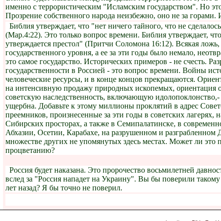
именно с террористическим "Исламским государством". Но это
Прозрение собственного народа неизбежно, оно не за горами. 
Библия утверждает, что "нет ничего тайного, что не сделалос
(Мар.4:22). Это только вопрос времени. Библия утверждает, чт
утверждается престол" (Притчи Соломона 16:12). Всякая ложь,
государственного уровня, а ее за эти годы было немало, неотв
это самое государство. Исторических примеров - не счесть. Ра
государственности в Россией - это вопрос времени. Войны ис
человеческие ресурсы, и в конце концов прекращаются. Орие
на интенсивную продажу природных ископемых, ориентация о
советскую наследственность, включающую идолопоклонство,-
ущербна. Добавьте к этому миллионы проклятий в адрес Советс
преемников, произнесенные за эти годы в советских лагерях, 
Сибирских просторах, а также в Семипалатинске, в современн
Абхазии, Осетии, Карабахе, на разрушенном и разграбленном 
множестве других не упомянутых здесь местах. Может ли это 
процветанию?
Россия будет наказана. Это пророчество восьмилетней давнос
вслед за "Россия нападет на Украину". Вы бы поверили такому
лет назад? Я бы точно не поверил.