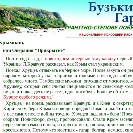
національний природни
Крымнаш,
или Операция "Прикрытие"
Почти год назад,
в новогоднем интервью 5-му каналу
первый 
Украины Л.Кравчук рассказал, как Крым стал украинским.
Поехал Хрущев отдыхать на Черное море. После закупа он ре
народом, который узнал о приезде и толпами стоял вдоль обоч
собралось много. Тамбовские мужики, опухшие от москитов, 
Хрущеву, который себя считал специалистом по сельскому хозя
нет, картошка здесь не растет, одна погибель. Больше об этом 
Курорт особого режима"
Хрущев - на поезд, рассказывает Кравчук, и в Киев, к секре
Кириченку: бери Крым и наводи порядок! Помоги им. Тот отвеч
у нас самих после войны трудно. Хрущев надавил - бери! Поех
собрали Политбюро, съезд, проголосовали. Стали Крым заселят
переселили семьи горцев, из других мест, словом, приехало ту
крестьянство. Потому что местных - татар, болгар, немцев, евре