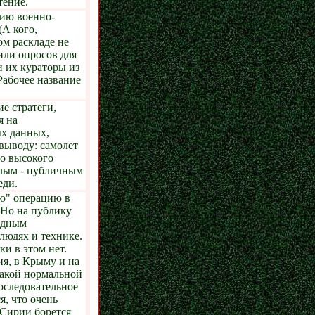
тение.
тию военно-
(А кого,
ом раскладе не
или опросов для
 их кураторы из
Рабочее название
е стратеги,
я на
х данных,
выводу: самолет
го высокого
малым - публичным
еди.
ую" операцию в
. Но на публику
родным
 людях и технике.
ки в этом нет.
ия, в Крыму и на
какой нормальной
оследовательное
я, что очень
 Сирии борется