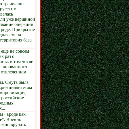
устраивались
 русским
велась
были уже вершиной
азвание операции
м роде. Прикрытие
дная смена
 территория базы
 еще не совсем
к раз о
ны, в том числе
егрированного
 отвлечением
м. Смута была
 криминалитетом
импровизация,
, российские
ародных"
...
 - вроде как
е". Военно-
ожно вручать