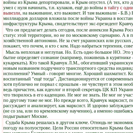
войны из Крыма депортировали, и Крым опустел. (А тех, кто 
умел с нуля начинать, т.н. кулаков, ещё до войны
в тайгу с од
вывезли,
на выживание, кто выживет. И там выживали - Б.В.) 
миллиардов долларов вложила после войны Украина в восста
инфраструктуры Крыма, свидетельствует экс-президент Кравчу
Что он предлагает делать сегодня, после аннексии Крыма Ро
статус этой территории, но не по московскому сценарию. А в 
хозяйственной автономии. Не за счет украинских или русских
покажет, что почем, и кто с кем. Надо набраться терпения, сов
Мысль неплохая и неглупая. Но. Есть одно большое НО. Это 
бытие определяет сознание (например, поживешь в курятнике 
кукарекать). Кто такой Кравчук Л.М., обогативший украинску
новым названием подручного транспортного средства индиви
исполнения? Умный - говорят многие. Хороший шахматист. К
воспитанный "ещё тогда". Дистанционируется от современны
хотя публично не порвал с прошлым - не чувствует в этом нео
ведь причастен, как идеолог и второй секретарь ЦК КП Украин
что творилось в его каденцию. Не мог не знать. Не мог не уча
по другому тоже не мог. Но прежде всего, Кравчук марксист, 
рассуждает и анализирует, как марксист. И здорово заблуждает
(не со зла, или по кремлевскому научению), а именно ошибаясь
подыгрывает Москве.
Судьба Крыма решалась в другом ключе. Отнюдь не экономика
погоду на полуострове. Цели России относительно Крыма был