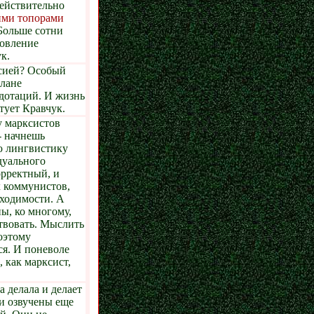
действительно
ними топорами
Больше сотни
новление
к.
ссией? Особый
плане
 дотаций. И жизнь
етует Кравчук.
у марксистов
- начнешь
ю лингвистику
дуального
орректный, и
х коммунистов,
бходимости. А
ы, ко многому,
ствовать. Мыслить
поэтому
ся. И поневоле
, как марксист,
 делала и делает
и озвучены еще