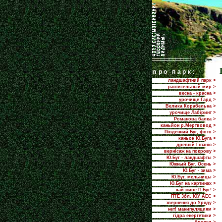
n
ро парк:
ландшафтний парк >
растительный мир >
весна - красна >
урочище Гард >
Велика Корабельна >
урочище Лабіринт >
Романова балка >
каньйон р.Мертвовод >
Південний Буг, фото >
каньон Ю.Буга >
древній Гіпаніс >
вернісаж на покрову >
Ю.Буг - ландшафты >
Южный Буг. Осень >
Ю.Буг - зима >
Ю.Буг, мельницы >
Ю.Буг на картинах >
хай живе П.Буг! >
ПТЕ 3бл. ЮУ АЕС >
звернення до Уряду >
нет! манипуляциям >
гідра енергетики >