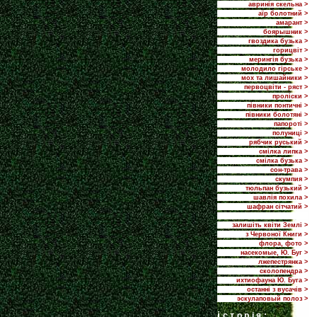
авринія скельна >
аїр болотний >
амарант >
боярышник >
гвоздика бузька >
горицвіт >
мерингія бузька >
молодило гірське >
мох та лишайники >
первоцвіти - ряст >
проліски >
півники понтичні >
півники болотяні >
папороті >
полуниці >
рябчик руський >
смілка липка >
смілка бузька >
сон-трава >
скумпия >
тюльпан бузький >
шавлія похила >
шафран сітчатий >
залишіть квіти Землі >
з Червоної Книги >
флора, фото >
насекомые, Ю. Буг >
лжепестрянка >
сколопендра >
ихтиофауна Ю. Буга >
останні з вусачів >
эскулаповый полоз >
i
сторія: