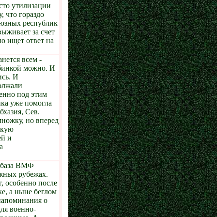
есто утилизации
, что гораздо
оюзных республик
выживает за счет
о ищет ответ на
анется всем -
бинкой можно. И
ись. И
олжали
менно под этим
нка уже помогла
хазия, Сев.
множку, но вперед
акую
ей и
а
 база ВМФ
южных рубежах.
, особенно после
е, а ныне беглом
 напоминания о
ля военно-