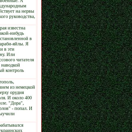
 военные. А
еждународным
ействует на нервы
ого руководства,
рая известна
акой-нибудь
установленной в
Караби-яйлы. Я
и в эти
ну. Или
сового читателя
й наводкой
ый контроль
тополь,
нием из немецкой
ерху орудия
ля. И около 400
ле. "Дора",
рлов" - попал. И
выучили
абатывался
 украинских