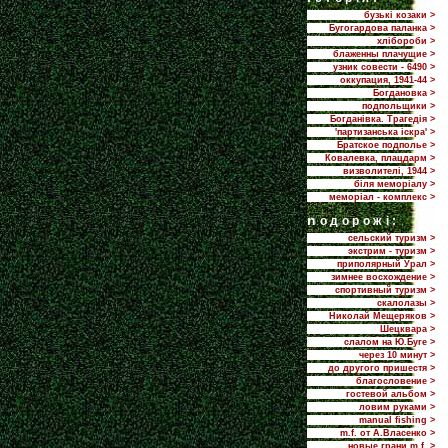
бузькі козаки >
Бугогардова паланка >
хлібороби >
блаженны плачущие >
узник совести - 6490 >
оккупация, 1941-44 >
Богдановка >
подпольщики >
Богданівка. Трагедія >
'партизанська іскра' >
Братское подполье >
Ковалевка, плацдарм >
визволителі, 1944 >
біля меморіалу >
меморіал - комплекс >
n
одорожі:
сельский туризм >
экстрим - туризм >
приполярный Урал >
зимнее восхождение >
спортивный туризм >
скалолазы >
Николай Мещеряков >
Шецквара >
слалом на Ю.Буге >
через 10 минут >
до другого пришестя >
благословение >
гостевой альбом >
ловим руками >
manual fishing >
m.f. от А.Власенко >
новые грани m.f. >