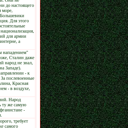
й. Они не
ни до настоящего
 море,
. Большевики
ция. Для этого
остоятельные
 национализация,
ний для армии
интерне, а
м нападением"
риже, Сталин даже
ий народ не знал,
на Западе).
аправлении - к
. За послевоенные
лина, Красная
ем - в воздухе,
ний. Народ
ь ту же самую
фганистане -
.
орого, требует
же самого