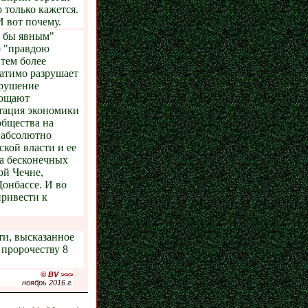
 только кажется.
И вот почему.
ь бы явным"
о "правдою
 тем более
ратимо разрушает
зрушение
тощают
нтация экономики
бщества на
 абсолютно
кой власти и ее
на бесконечных
ой Чечне,
Донбассе. И во
привести к
ти, высказанное
 пророчеству 8
© BV >>>
ноябрь 2016 г.