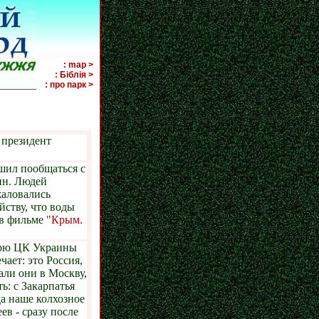
: map >
: Біблія >
й парк
: про парк >
президент
шил пообщаться с
ин. Людей
жаловались
йству, что воды
- в фильме
"Крым.
тарю ЦК Украины
ает: это Россия,
али они в Москву,
ь: с Закарпатья
да наше колхозное
ев - сразу после