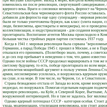
при матушке Екатерине: выход к морю, контроль коммуникаци
изменились ни после революции, свергнувшей самодержавие, 
ядерного века. Враги и союзники менялись, форпост на Черном
Севастопольская база черноморского флота России оставалась
добавили для форпоста еще одну суперзадачу - мировая револю
были не только уничтожены буржуи, как класс (элита нации, с
люди, бизнесмены, аристократы и менеджеры), но и проведена
коллективизация, и индустриализация - для создания вооруже
пролетариата. Воспитание агентов Москвы происходило в Ком
большая чистка стройных рядов партии состоялась 1937 году.
Когда в 1941 г. мировая революция была сорвана "вероломны
Германии, а парад Победы 1945 г. прошел в Москве, а не в Па
отказался его принимать. (Политбюро знало, почему, а советск
и до сих пор пребывает в неведении о том, что давно известно 
Однако после войны СССР продолжал маршировать в том же н
светлому будущему, то есть, победе пролетариата во всем мире
десятилетия мощнейший аргумент в пользу учения Ленина-Ста
армия, несоизмеримо усилилась, и вооружилась ядерным оружи
на суше, и на море. В том числе, на Черном, т.е. в Севастополе.
Страна безнадежно отстала от Запада во всем, кроме вооруже
недоедал, но вооружался. Помогая отдельным народам поджеч
мировую революцию,- на Кубе, в Северной Корее, Вьетнаме, А
вооруженной интервенцией. Но и там не задалось. Бог миловал
Однако ядерный потенциал СССР - категория особая. Стоит д
ухода, модернизации, утилизация невозможна, или стоит доро