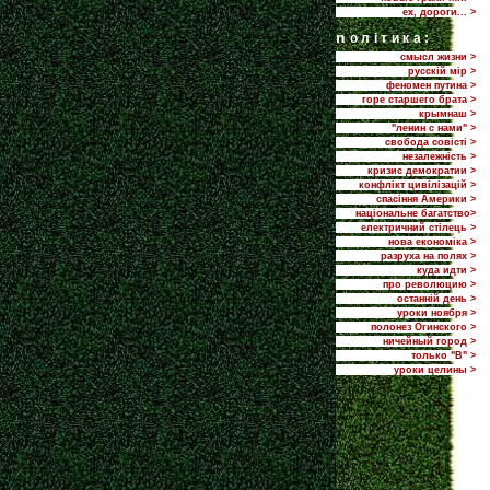
ех, дороги... >
n
олітика:
смысл жизни >
русскій мір >
феномен путина >
горе старшего брата >
крымнаш >
"ленин с нами" >
свобода совісті >
незалежність >
кризис демократии >
конфлікт цивілізацій >
спасіння Америки >
національне багатство>
електричний стілець >
нова економіка >
разруха на полях >
куда идти >
про революцию >
останній день >
уроки ноября >
полонез Огинского >
ничейный город >
только "В" >
уроки целины >