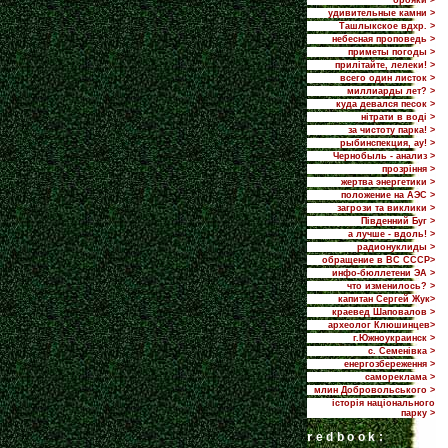
брояки >
удивительные камни >
Ташлыкское вдхр. >
небесная проповедь >
приметы погоды >
прилiтайте, лелеки! >
всего один листок >
миллиарды лет? >
куда девался песок >
нітрати в воді >
за чистоту парка! >
рыбинспекция, ау! >
Чернобыль - анализ >
прозріння >
жертва энергетики >
положение на АЭС >
загрози та виклики >
Пiвденний Буг >
а лучше - вдоль! >
радионуклиды >
обращение в ВС СССР>
инфо-бюллетени ЭА >
что изменилось? >
капитан Сергей Жук>
краевед Шаповалов >
археолог Клюшинцев>
г.Южноукраинск >
с. Семенівка >
енергозбереження >
самореклама >
млин Добровольського >
історія національного
парку >
r
edbook: