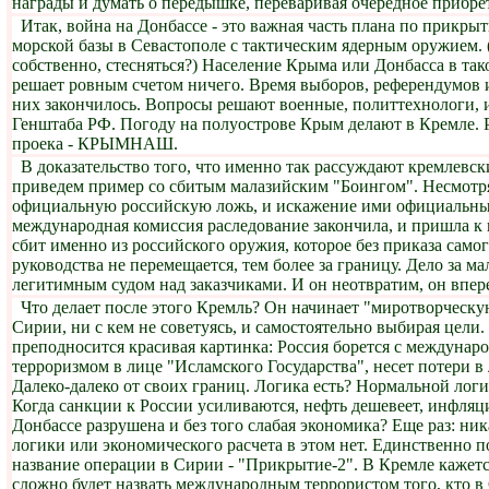
награды и думать о передышке, переваривая очередное прибре
Итак, война на Донбассе - это важная часть плана по прикры
морской базы в Севастополе с тактическим ядерным оружием. 
собственно, стесняться?) Население Крыма или Донбасса в так
решает ровным счетом ничего. Время выборов, референдумов 
них закончилось. Вопросы решают военные, политтехнологи, и
Генштаба РФ. Погоду на полуострове Крым делают в Кремле. 
проека - КРЫМНАШ.
В доказательство того, что именно так рассуждают кремлевски
приведем пример со сбитым малазийским "Боингом". Несмотр
официальную российскую ложь, и искажение ими официальны
международная комиссия раследование закончила, и пришла к 
сбит именно из российского оружия, которое без приказа само
руководства не перемещается, тем более за границу. Дело за 
легитимным судом над заказчиками. И он неотвратим, он впер
Что делает после этого Кремль? Он начинает "миротворческ
Сирии, ни с кем не советуясь, и самостоятельно выбирая цели
преподносится красивая картинка: Россия борется с междуна
терроризмом в лице "Исламского Государства", несет потери в
Далеко-далеко от своих границ. Логика есть? Нормальной логи
Когда санкции к России усиливаются, нефть дешевеет, инфляц
Донбассе разрушена и без того слабая экономика? Еще раз: ни
логики или экономического расчета в этом нет. Единственно п
название операции в Сирии - "Прикрытие-2". В Кремле кажетс
сложно будет назвать международным террористом того, кто в