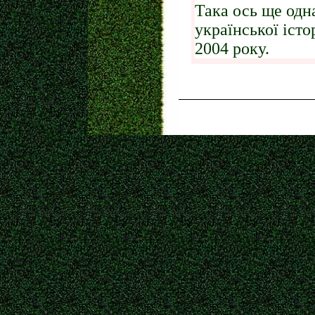
Така ось ще одн
української істо
2004 року.