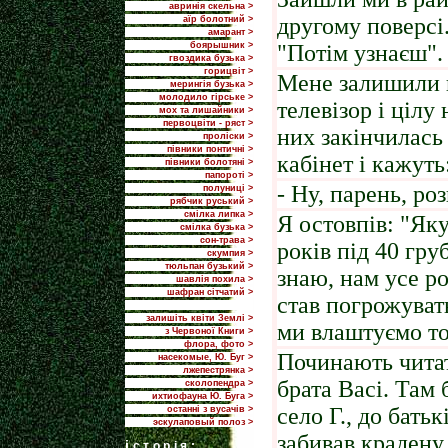
авринія скельна >
другому поверсі
аїр болотний >
амарант >
боярышник >
"Потім узнаєш".
гвоздика бузька >
горицвіт >
Мене залишили в
мерингія бузька >
молодило гірське >
телевізор і цілу 
мох та лишайники >
первоцвіти - ряст >
них закінчилась
проліски >
півники понтичні >
кабінет і кажуть
півники болотяні >
папороті >
- Ну, парень, роз
полуниці >
рябчик руський >
смілка липка >
Я остовпів: "Як
смілка бузька >
сон-трава >
років під 40 гру
скумпия >
тюльпан бузький >
знаю, нам усе ро
шавлія похила >
шафран сітчатий >
став погрожувать
залишіть квіти Землі >
ми влаштуємо то
з Червоної Книги >
флора, фото >
Починають читат
насекомые, Ю. Буг >
лжепестрянка >
брата Васі. Там 
сколопендра >
ихтиофауна Ю. Буга >
село Г., до батьк
останні з вусачів >
эскулаповый полоз >
забивав крадену 
i
сторія: