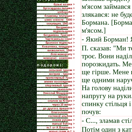
м'ясом займався
бузькі козаки >
Бугогардова паланка >
хлібороби >
злякався: не буд
блаженны плачущие >
узник совести - 6490 >
Бормана. [Борма
оккупация, 1941-44 >
Богдановка >
м'ясом.]
подпольщики >
Богданівка. Трагедія >
- Який Борман! Я
'партизанська іскра' >
Братское подполье >
П. сказав: "Ми т
Ковалевка, плацдарм >
визволителі, 1944 >
троє. Вони наділ
біля меморіалу >
меморіал - комплекс >
порозкидать. Мен
n
одорожі:
ще гірше. Мене 
сельский туризм >
экстрим - туризм >
ще одними наруч
приполярный Урал >
зимнее восхождение >
спортивный туризм >
На голову наділ
скалолазы >
Николай Мещеряков >
напругу на руки
Шецквара >
слалом на Ю.Буге >
спинку стільця і
через 10 минут >
до другого пришестя >
почув:
благословение >
гостевой альбом >
- С..., зламав сті
ловим руками >
manual fishing >
Потім один з кат
m.f. от А.Власенко >
новые грани m.f. >