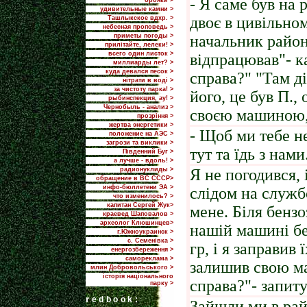
- Я саме був на 
брояки >
удивительные камни >
двоє в цивільном
Ташлыкское вдхр. >
небесная проповедь >
приметы погоды >
начальник район
прилiтайте, лелеки! >
всего один листок >
відпрацював"- к
миллиарды лет? >
куда девался песок >
справа?" "Там ді
нітрати в воді >
за чистоту парка! >
його, це був П.,
рыбинспекция, ау! >
Чернобыль - анализ >
своєю машиною, 
прозріння >
жертва энергетики >
- Щоб ми тебе н
положение на АЭС >
загрози та виклики >
тут та їдь з нами
Пiвденний Буг >
а лучше - вдоль! >
радионуклиды >
Я не погодився, 
обращение в ВС СССР>
инфо-бюллетени ЭА >
слідом на служб
что изменилось? >
капитан Сергей Жук>
мене. Біля бензо
краевед Шаповалов >
археолог Клюшинцев>
нашій машині бе
г.Южноукраинск >
с. Семенівка >
гр, і я заправив
енергозбереження >
самореклама >
залишив свою ма
млин Добровольського >
історія національного
справа?"- запиту
парку >
r
edbook:
Зайшли ми в райв