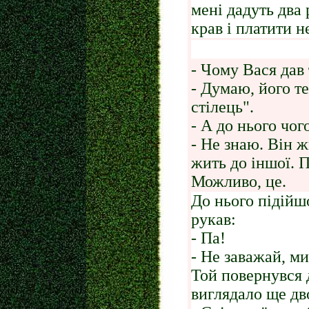
мені дадуть два 
крав і платити н
- Чому Вася дав 
- Думаю, його т
стілець".
- А до нього чо
- Не знаю. Він ж
жить до іншої. 
Можливо, це.
До нього підійш
рукав:
- Па!
- Не заважай, м
Той повернувся 
виглядало ще дв