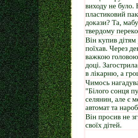
виходу не було. 
пластиковий пак
докази? Та, мабу
твердому перекон
Він купив дітям
поїхав. Через дек
важкою головою
доці. Загострила
в лікарню, а гро
Чимось нагадува
"Білого сонця п
селянин, але є м
автомат та наро
Він просив не зг
своїх дітей.