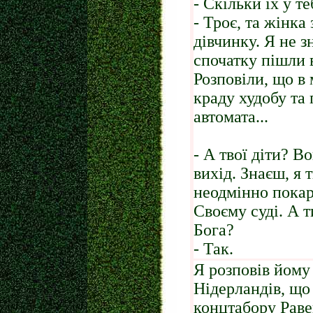
- Скільки їх у те
- Троє, та жінка
дівчинку. Я не з
спочатку пішли в
Розповіли, що в 
краду худобу та 
автомата...
- А твої діти? В
вихід. Знаєш, я 
неодмінно покара
Своєму суді. А т
Бога?
- Так.
Я розповів йому 
Нідерландів, що 
концтабору Раве