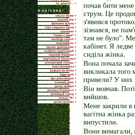
почав бити мене
ех, дороги... >
n
олітика:
струм. Це продо
смысл жизни >
з'явився протоко
русскій мір >
феномен путина >
горе старшего брата >
зізнався, не пам
крымнаш >
"ленин с нами" >
там не було". М
свобода совісті >
незалежність >
кабінет. Я ледве
кризис демократии >
конфлікт цивілізацій >
сиділа жінка.
спасіння Америки >
національне багатство>
Вона почала зачи
електричний стілець >
нова економіка >
викликала того 
разруха на полях >
куда идти >
привели? У них 
про революцию >
останній день >
уроки ноября >
Він мовчав. Пот
полонез Огинского >
ничейный город >
вийшов.
только "В" >
уроки целины >
Мене закрили в 
вагітна жінка р
випустили.
Вони вимагали, щ