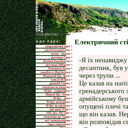
Електричний ст
n
ро парк:
ландшафтний парк >
растительный мир >
весна - красна >
урочище Гард >
-Я їх ненавиджу
Велика Корабельна >
урочище Лабіринт >
десантник, був у
Романова балка >
каньйон р.Мертвовод >
через трупи ...
Південний Буг, фото >
каньон Ю.Буга >
Це казав на напі
древній Гіпаніс >
вернісаж на покрову >
гренадерського 
Ю.Буг - ландшафты >
Южный Буг. Осень >
армійському буш
Ю.Буг - зима >
Ю.Буг, мельницы >
опущені плечі та
Ю.Буг на картинах >
хай живе П.Буг! >
що він казав. Н
ПТЕ 3бл. ЮУ АЕС >
звернення до Уряду >
він розповідав с
нет! манипуляциям >
гідра енергетики >