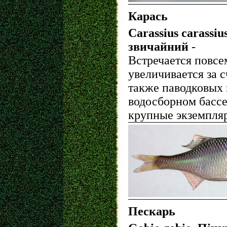
Карась
Carassius carassiu
звичайний
-
Встречается повсе
увеличивается за с
также паводковых 
водосборном бассе
крупные экземпля
Пескарь