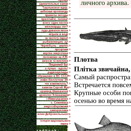
брояки >
личного архива.
удивительные камни >
Ташлыкское вдхр. >
небесная проповедь >
приметы погоды >
прилiтайте, лелеки! >
всего один листок >
миллиарды лет? >
куда девался песок >
нітрати в воді >
за чистоту парка! >
рыбинспекция, ау! >
Чернобыль - анализ >
прозріння >
жертва энергетики >
положение на АЭС >
Плотва
загрози та виклики >
Пiвденний Буг >
Плітка звичайна, R
а лучше - вдоль! >
радионуклиды >
Самый распростра
обращение в ВС СССР>
инфо-бюллетени ЭА >
Встречается повсе
что изменилось? >
капитан Сергей Жук>
Крупные особи по
краевед Шаповалов >
археолог Клюшинцев>
осенью во время н
г.Южноукраинск >
с. Семенівка >
енергозбереження >
самореклама >
млин Добровольського
>
історія національного
парку >
r
edbook: