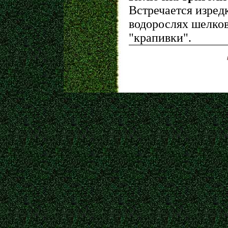
Встречается изред
водорослях шелко
"крапивки".