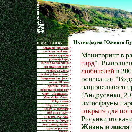
Ихтиофауна Южного Бу
n
ро парк:
ландшафтний парк >
растительный мир >
Мониторинг в ра
весна - красна >
урочище Гард >
гард
". Выполнен
Велика Корабельна >
урочище Лабіринт >
любителей
в 200
Романова балка >
каньйон р.Мертвовод >
основании "Видо
Південний Буг, фото >
каньон Ю.Буга >
національного п
древній Гіпаніс >
вернісаж на покрову >
(Андрусенко, 20
Ю.Буг - ландшафты >
Южный Буг. Осень >
ихтиофауны парк
Ю.Буг - зима >
Ю.Буг, мельницы >
открыта для по
Ю.Буг на картинах >
хай живе П.Буг! >
Рисунки отскани
ПТЕ 3бл. ЮУ АЕС >
звернення до Уряду >
нет! манипуляциям >
Жизнь и ловля
гідра енергетики >