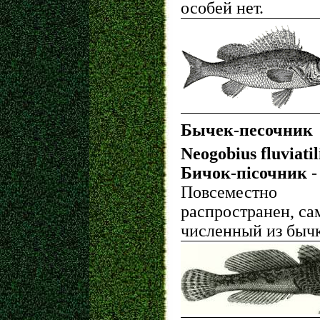
особей нет.
Бычек-песочник
Neogobius fluviatil
Бичок-пісочник
-
Повсеместно
распространен, с
численный из бычк