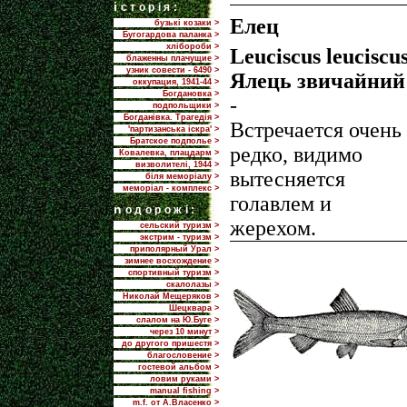
i
сторія:
Елец
бузькі козаки >
Бугогардова паланка >
хлібороби >
Leuciscus leuciscus
блаженны плачущие >
узник совести - 6490 >
Ялець звичайний
оккупация, 1941-44 >
Богдановка >
-
подпольщики >
Богданівка. Трагедія >
Встречается очень
'партизанська іскра' >
Братское подполье >
редко, видимо
Ковалевка, плацдарм >
визволителі, 1944 >
вытесняется
біля меморіалу >
меморіал - комплекс >
голавлем и
n
одорожі:
жерехом.
сельский туризм >
экстрим - туризм >
приполярный Урал >
зимнее восхождение >
спортивный туризм >
скалолазы >
Николай Мещеряков >
Шецквара >
слалом на Ю.Буге >
через 10 минут >
до другого пришестя >
благословение >
гостевой альбом >
ловим руками >
manual fishing >
m.f. от А.Власенко >