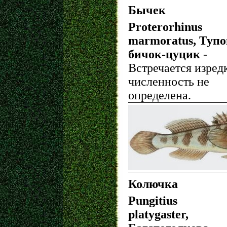
Бычек
Proterorhinus
marmoratus, Туп
бичок-цуцик
-
Встречается изред
численность не
определена.
Колючка
Pungitius
platygaster,