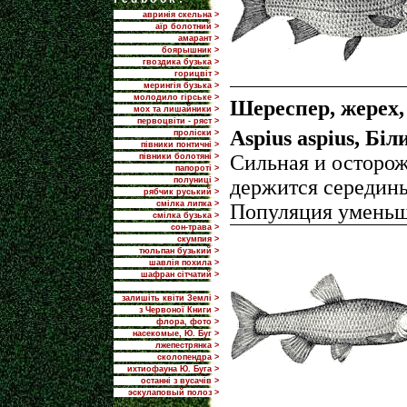
авринія скельна >
аїр болотний >
амарант >
боярышник >
гвоздика бузька >
горицвіт >
мерингія бузька >
молодило гірське >
Шереспер, жерех,
мох та лишайники >
первоцвіти - ряст >
Aspius aspius, Бі
проліски >
півники понтичні >
Сильная и осторож
півники болотяні >
папороті >
полуниці >
держится середины
рябчик руський >
смілка липка >
Популяция уменьш
смілка бузька >
сон-трава >
скумпия >
тюльпан бузький >
шавлія похила >
шафран сітчатий >
залишіть квіти Землі >
з Червоної Книги >
флора, фото >
насекомые, Ю. Буг >
лжепестрянка >
сколопендра >
ихтиофауна Ю. Буга >
останні з вусачів >
эскулаповый полоз >