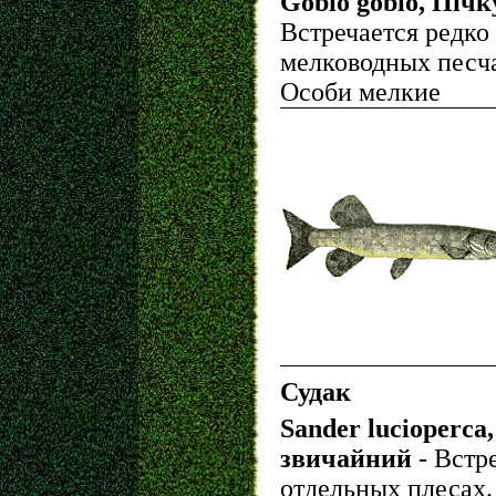
Gobio gobio, Піч
Встречается редко
мелководных песч
Особи мелкие
Судак
Sander lucioperca
звичайний
- Встр
отдельных плесах.