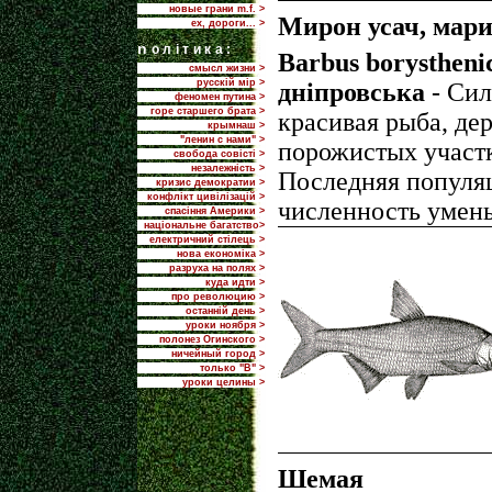
новые грани m.f. >
Мирон усач, мар
ех, дороги... >
n
олітика:
Barbus borystheni
смысл жизни >
русскій мір >
дніпровська
- Сил
феномен путина >
горе старшего брата >
красивая рыба, де
крымнаш >
"ленин с нами" >
порожистых участк
свобода совісті >
незалежність >
Последняя популяц
кризис демократии >
конфлікт цивілізацій >
численность умен
спасіння Америки >
національне багатство>
електричний стілець >
нова економіка >
разруха на полях >
куда идти >
про революцию >
останній день >
уроки ноября >
полонез Огинского >
ничейный город >
только "В" >
уроки целины >
Шемая