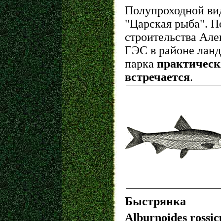
Полупроходной вид
"Царская рыба". П
строительства Але
ГЭС в районе лан
парка
практическ
встречается
.
Быстрянка
Alburnoides rossic