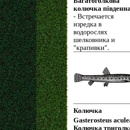
Багатоголкова
колючка південн
- Встречается
изредка в
водорослях
шелковника и
"крапивки".
Колючка
Gasterosteus acule
Колючка триголк