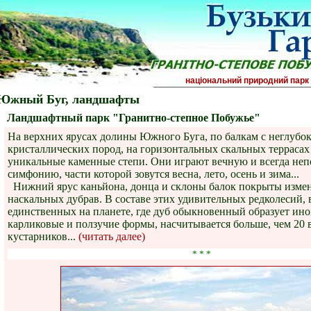
національний природни
Южный Буг, ландшафты
Ландшафтный парк "Гранитно-степное Побужье"
На верхних ярусах долины Южного Буга, по балкам с неглубо
кристаллических пород, на горизонтальных скальных террасах
уникальные каменные степи. Они играют вечную и всегда не
симфонию, части которой зовутся весна, лето, осень и зима...
Нижний ярус каньйона, донца и склоны балок покрыты изм
наскальных дубрав. В составе этих удивительных редколесий,
единственных на планете, где дуб обыкновенный образует ин
карликовые и ползучие формы, насчитывается больше, чем 20 
кустарников...
(читать далее)
* * *