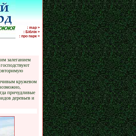
: map >
: Біблія >
й парк
: про парк >
ким залеганием
 господствуют
повторимую
енчивым кружевом
 возможно,
огда причудливые
видов деревьев и