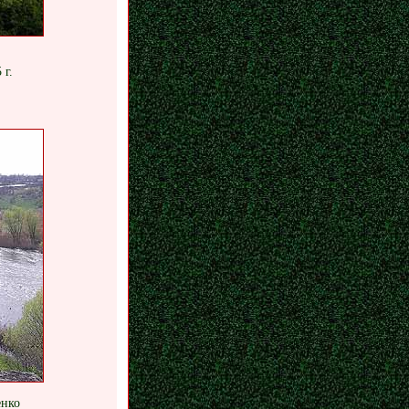
 г.
енко