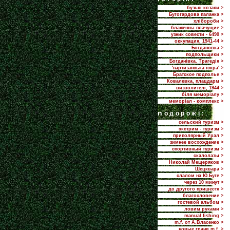
бузькі козаки >
Бугогардова паланка >
хлібороби >
блаженны плачущие >
узник совести - 6490 >
оккупация, 1941-44 >
Богдановка >
подпольщики >
Богданівка. Трагедія >
'партизанська іскра' >
Братское подполье >
Ковалевка, плацдарм >
визволителі, 1944 >
біля меморіалу >
меморіал - комплекс >
n
одорожі:
сельский туризм >
экстрим - туризм >
приполярный Урал >
зимнее восхождение >
спортивный туризм >
скалолазы >
Николай Мещеряков >
Шецквара >
слалом на Ю.Буге >
через 10 минут >
до другого пришестя >
благословение >
гостевой альбом >
ловим руками >
manual fishing >
m.f. от А.Власенко >
новые грани m.f. >