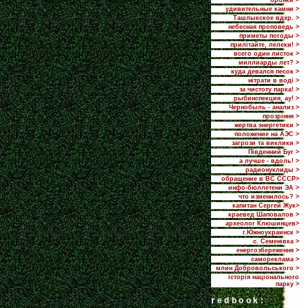
брояки >
удивительные камни >
Ташлыкское вдхр. >
небесная проповедь >
приметы погоды >
прилiтайте, лелеки! >
всего один листок >
миллиарды лет? >
куда девался песок >
нітрати в воді >
за чистоту парка! >
рыбинспекция, ау! >
Чернобыль - анализ >
прозріння >
жертва энергетики >
положение на АЭС >
загрози та виклики >
Пiвденний Буг >
а лучше - вдоль! >
радионуклиды >
обращение в ВС СССР>
инфо-бюллетени ЭА >
что изменилось? >
капитан Сергей Жук>
краевед Шаповалов >
археолог Клюшинцев>
г.Южноукраинск >
с. Семенівка >
енергозбереження >
самореклама >
млин Добровольського >
історія національного
парку >
r
edbook: