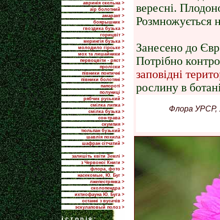
авринія скельна >
вересні. Плодоно
аїр болотний >
амарант >
Розмножується н
боярышник >
гвоздика бузька >
горицвіт >
мерингія бузька >
Занесено до Євр
молодило гірське >
мох та лишайники >
Потрібно контро
первоцвіти - ряст >
проліски >
заповідні терито
півники понтичні >
півники болотяні >
рослину в ботан
папороті >
полуниці >
рябчик руський >
смілка липка >
Флора УРСР, 1
смілка бузька >
сон-трава >
скумпия >
тюльпан бузький >
шавлія похила >
шафран сітчатий >
залишіть квіти Землі >
з Червоної Книги >
флора, фото >
насекомые, Ю. Буг >
лжепестрянка >
сколопендра >
ихтиофауна Ю. Буга >
останні з вусачів >
эскулаповый полоз >
i
сторія: