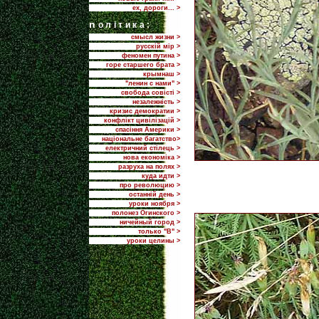
ех, дороги... >
n
олітика:
смысл жизни >
русскій мір >
феномен путина >
горе старшего брата >
крымнаш >
"ленин с нами" >
свобода совісті >
незалежність >
кризис демократии >
конфлікт цивілізацій >
спасіння Америки >
національне багатство>
електричний стілець >
нова економіка >
разруха на полях >
куда идти >
про революцию >
останній день >
уроки ноября >
полонез Огинского >
ничейный город >
только "В" >
уроки целины >