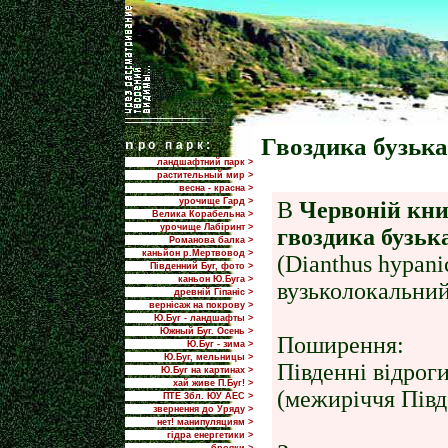
Гвоздика бузьк
n
ро парк:
ландшафтний парк >
растительный мир >
весна - красна >
урочище Гард >
В
Червоній кни
Велика Корабельна >
урочище Лабіринт >
гвоздика бузьк
Романова балка >
каньйон р.Мертвовод >
(Dianthus hypani
Південний Буг, фото >
каньон Ю.Буга >
вузьколокальний
древній Гіпаніс >
вернісаж на покрову >
Ю.Буг - ландшафты >
Южный Буг. Осень >
Поширення:
Ю.Буг - зима >
Ю.Буг, мельницы >
Південні вiдрог
Ю.Буг на картинах >
хай живе П.Буг! >
(межирiччя Півде
ПТЕ 3бл. ЮУ АЕС >
звернення до Уряду >
нет! манипуляциям >
гідра енергетики >