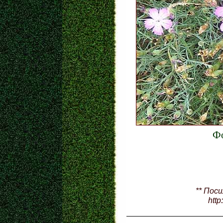
Ф
** Пос
http