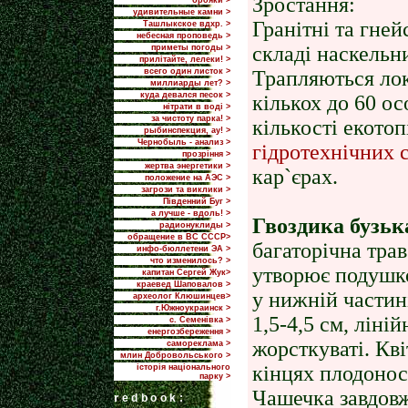
Зростання:
брояки >
удивительные камни >
Гранiтнi та гней
Ташлыкское вдхр. >
небесная проповедь >
складi наскельн
приметы погоды >
прилiтайте, лелеки! >
всего один листок >
Трапляються лок
миллиарды лет? >
куда девался песок >
кількох до 60 ос
нітрати в воді >
за чистоту парка! >
кількості екото
рыбинспекция, ау! >
Чернобыль - анализ >
гідротехнічних 
прозріння >
жертва энергетики >
кар`єрах.
положение на АЭС >
загрози та виклики >
Пiвденний Буг >
а лучше - вдоль! >
Гвоздика бузьк
радионуклиды >
обращение в ВС СССР>
багаторічна тра
инфо-бюллетени ЭА >
что изменилось? >
утворює подушко
капитан Сергей Жук>
краевед Шаповалов >
у нижній частин
археолог Клюшинцев>
г.Южноукраинск >
1,5-4,5 см, ліні
с. Семенівка >
енергозбереження >
жорсткуваті. Кв
самореклама >
млин Добровольського >
кінцях плодонос
історія національного
парку >
Чашечка завдовж
r
edbook: