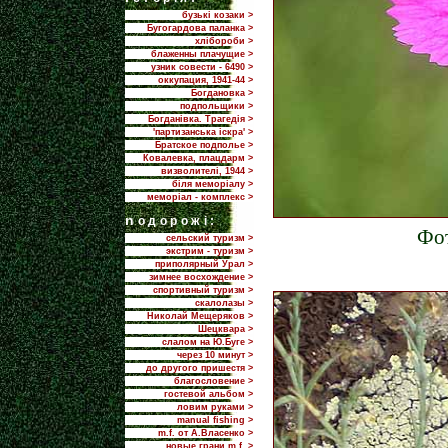
бузькі козаки >
Бугогардова паланка >
хлібороби >
блаженны плачущие >
узник совести - 6490 >
оккупация, 1941-44 >
Богдановка >
подпольщики >
Богданівка. Трагедія >
'партизанська іскра' >
Братское подполье >
Ковалевка, плацдарм >
визволителі, 1944 >
біля меморіалу >
меморіал - комплекс >
n
одорожі:
Фо
сельский туризм >
экстрим - туризм >
приполярный Урал >
зимнее восхождение >
спортивный туризм >
скалолазы >
Николай Мещеряков >
Шецквара >
слалом на Ю.Буге >
через 10 минут >
до другого пришестя >
благословение >
гостевой альбом >
ловим руками >
manual fishing >
m.f. от А.Власенко >
новые грани m.f. >