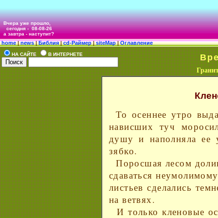
Вчера уже прошло,
сегодня -
08-08-26
а завтра - наступит?
home
|
news
|
Библия
|
cd-Раймер
|
siteMap
|
Оглавление
НА САЙТЕ
В ИНТЕРНЕТЕ
Врем
Гранит
Клен
То осеннее утро выд
нависших туч моросил
душу и наполняла ее 
зябко.
Поросшая лесом долин
сдаваться неумолимому
листьев сделались темн
на ветвях.
И только кленовые ос