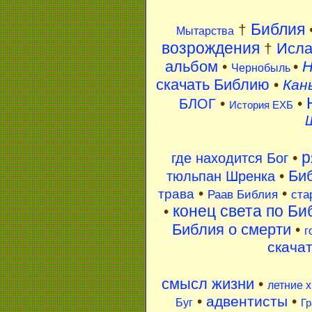
Библия
†
Мытарства
возрождения
Исл
†
альбом
H
•
•
Чернобыль
скачать Библию
•
Кан
•
•
БЛОГ
История ЕХБ
р
•
где находится Бог
Би
•
тюльпан Шренка
•
•
трава
Раав Библия
ста
конец света по Би
•
Библия о смерти
•
г
скача
смысл жизни
•
летние 
•
адвентисты
•
Буг
Гр