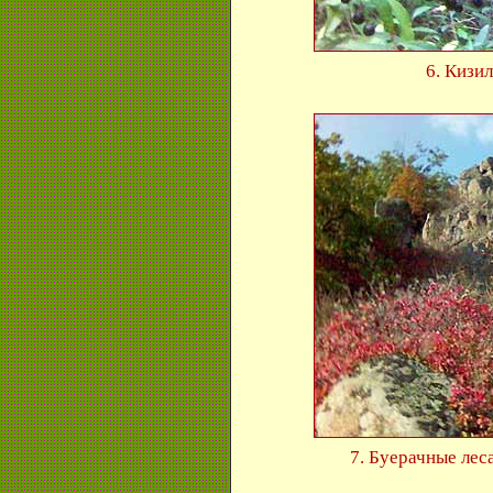
6. Кизи
7. Буерачные лес