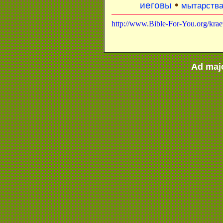
•
иеговы
мытарств
http://www.Bible-For-You.org/kra
Ad maj