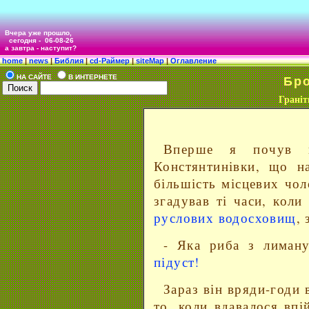
Вчера уже прошло,
сегодня -
06-08-26
а завтра - наступит?
home
|
news
|
Библия
|
cd-Раймер
|
siteMap
|
Оглавление
НА САЙТЕ
В ИНТЕРНЕТЕ
Бро
Граніт
Вперше я почув ц
Констянтинівки, що н
більшість місцевих чол
згадував ті часи, коли
руслових водосховищ
,
- Яка риба з лиман
підуст!
Зараз він вряди-годи 
то, коли вдавалося впі