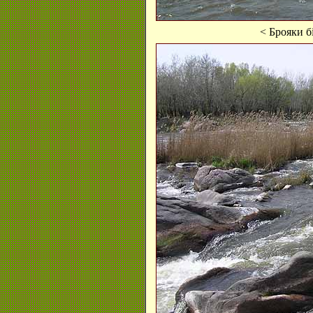
< Брояки б