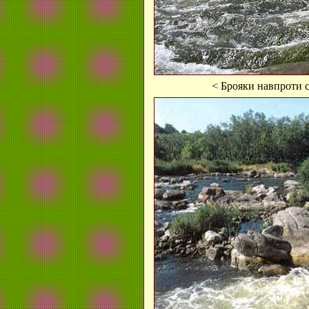
< Брояки навпроти с