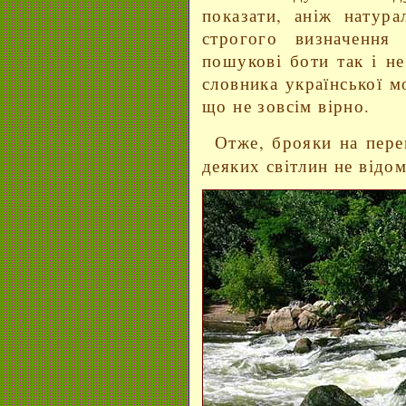
показати, аніж натура
строгого визначення 
пошукові боти так і не
словника української м
що не зовсім вірно.
Отже, брояки на пер
деяких світлин не відом