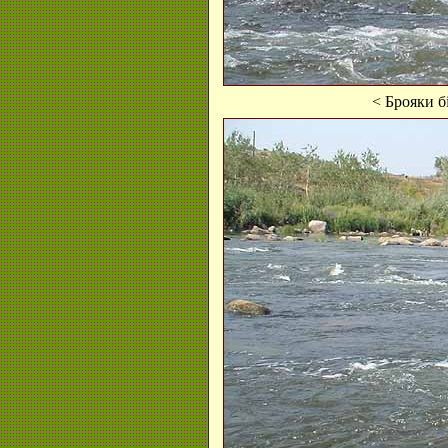
< Брояки б