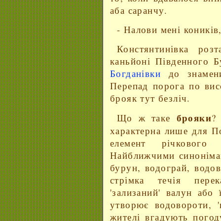
аба саранчу.
- Налови мені коників
Констянтинівка роз
каньйоні Південного Б
Богданівки
до знамени
Перепад порога по вис
брояк тут безліч.
брояки
Що ж таке
?
характерна лише для П
елемент річкового
Найближчими синонімам
бурун, водограй, водо
стрімка течія пере
'зализаний' валун або
утворює водовороти, '
жителі вгадують погод