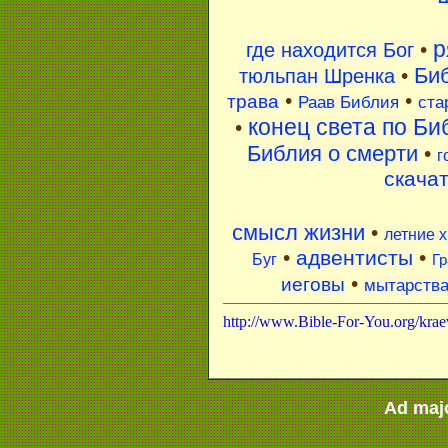
р
•
где находится Бог
Би
•
тюльпан Шренка
•
•
трава
Раав Библия
ста
конец света по Би
•
Библия о смерти
•
г
скача
смысл жизни
•
летние 
•
адвентисты
•
Буг
Гр
•
иеговы
мытарств
http://www.Bible-For-You.org/krae
Ad maj