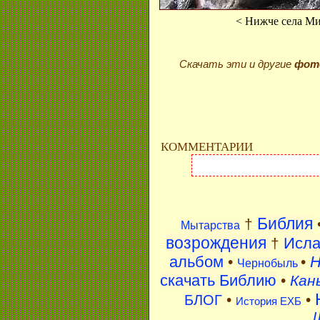
< Нижче села Ми
Скачать эти и другие
фот
КОММЕНТАРИИ
Библия
†
Мытарства
возрождения
Исл
†
альбом
H
•
•
Чернобыль
скачать Библию
•
Кан
•
•
БЛОГ
История ЕХБ