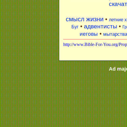
скача
смысл жизни
•
летние 
•
адвентисты
•
Буг
Гр
•
иеговы
мытарств
http://www.Bible-For-You.org/Pro
Ad maj