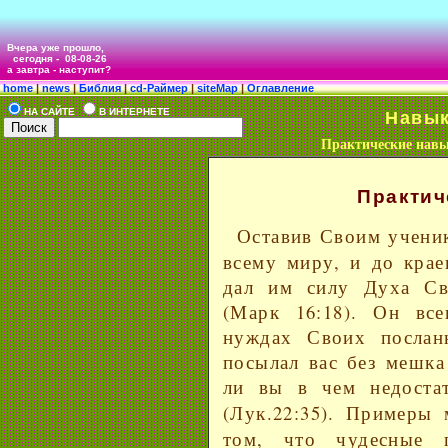
Вчера уже прошло,
сегодня -
08-08-26
а завтра - наступит?
home
|
news
|
Библия
|
cd-Раймер
|
siteMap
|
Оглавление
НА САЙТЕ
В ИНТЕРНЕТЕ
Навы
Практические нав
Практич
Оставив Своим учен
всему миру, и до крае
дал им силу Духа С
(Марк 16:18). Он все
нуждах Своих послан
посылал вас без мешка
ли вы в чем недоста
(Лук.22:35). Примеры
том, что чудесные 