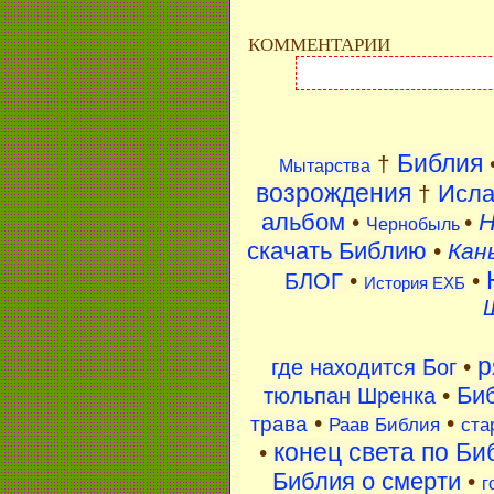
КОММЕНТАРИИ
Библия
†
Мытарства
возрождения
Исл
†
альбом
H
•
•
Чернобыль
скачать Библию
•
Кан
•
•
БЛОГ
История ЕХБ
р
•
где находится Бог
Би
•
тюльпан Шренка
•
•
трава
Раав Библия
ста
конец света по Би
•
Библия о смерти
•
г