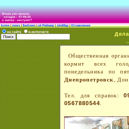
Вчера уже прошло,
сегодня -
07-08-26
а завтра - наступит?
home
|
news
|
Библия
|
cd-Раймер
|
siteMap
|
Оглавление
НА САЙТЕ
В ИНТЕРНЕТЕ
Дела
.
Общественная орган
кормит всех гол
понедельника по пя
Днепропетровск
, Дон
Тел. для справок:
0
.
0567880544