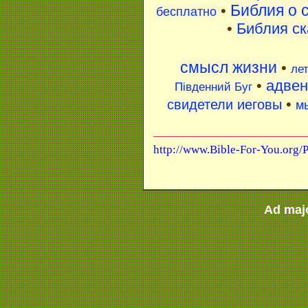
Библия о 
•
бесплатно
•
Библия ск
смысл жизни
•
ле
•
адвен
Південний Буг
•
свидетели иеговы
м
http://www.Bible-For-You.org
Ad maj