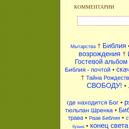
КОММЕНТАРИИ
Библия
†
Мытарства
возрождения
†
Гостевой альбом
ска
•
Библия - почтой
†
Тайна Рождест
СВОБОДУ!
•
р
•
где находится Бог
Биб
•
тюльпан Шренка
•
•
трава
Раав Библия
с
конец света
•
бузька