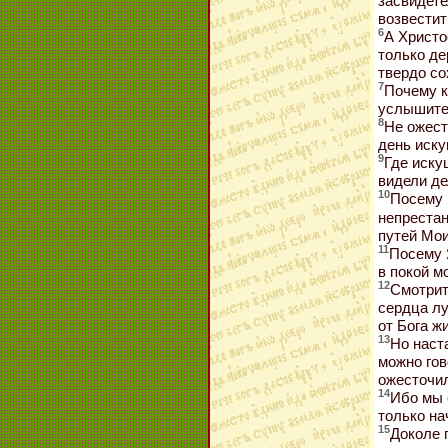
засвидете
возвестит
6
А Христос
только де
твердо со
7
Почему к
услышите 
8
Не ожест
день иску
9
Где иску
видели де
10
Посему 
непрестан
путей Мои
11
Посему 
в покой мо
12
Смотрит
сердца лу
от Бога жи
13
Но наст
можно гов
ожесточил
14
Ибо мы 
только на
15
Доколе г