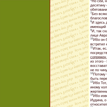
Но сей, 
десятину 
обетовани
7
Без всяк
благосло
8
И здесь 
имеющий о
9
И, так с
лице Авра
10
Ибо он 
встретил е
11
Итак, е
посредств
сопряжен 
из этого 
восстават
не по чин
12
Потому 
быть пере
13
Ибо Тот
иному кол
жертвенни
14
Ибо изв
Иудина, о
относител