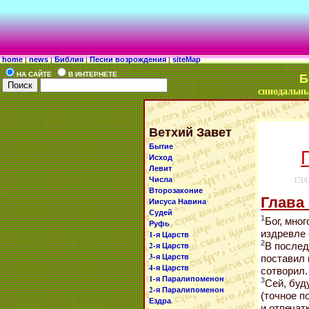
home
news
Библия
Песни возрождения
siteMap
|
|
|
|
HA САЙТE
В ИНТЕРНЕТЕ
синодальны
Ветхий Завет
Бытие
Исход
Левит
Числа
ГЛ
Второзаконие
Глава 
Иисуса Навина
Судей
1
Бог, мно
Руфь
издревле 
1-я Царств
2
2-я Царств
В послед
3-я Царств
поставил 
4-я Царств
сотворил.
1-я Паралипоменон
3
Сей, буд
2-я Паралипоменон
(точное п
Ездра
и отпечат