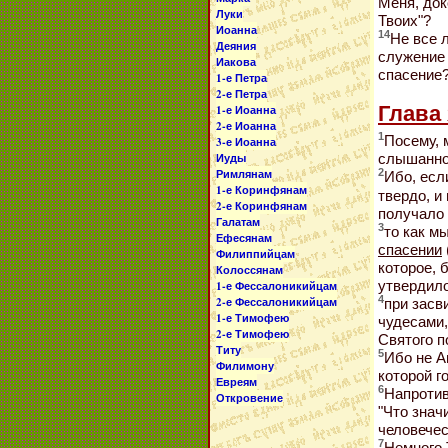
Меня, док
Луки
Твоих"?
Иоанна
14
Не все 
Деяния
служение 
Иакова
спасение
1-е Петра
2-е Петра
Глава 
1-е Иоанна
2-е Иоанна
1
Посему, 
3-е Иоанна
Иуды
слышанном
Римлянам
2
Ибо, есл
1-е Коринфянам
твердо, и
2-е Коринфянам
получало 
Галатам
3
то как м
Ефесянам
спасении
Филиппийцам
которое, 
Колоссянам
утвердил
1-е Фессалоникийцам
4
2-е Фессалоникийцам
при засв
1-е Тимофею
чудесами,
2-е Тимофею
Святого п
Титу
5
Ибо не А
Филимону
которой г
Евреям
6
Напротив
Откровение
"Что знач
человечес
7
Немного 