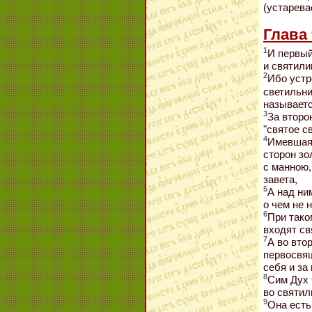
(устарева
Глава 
1
И первый
и святили
2
Ибо устр
светильни
называетс
3
За второ
"святое с
4
Имевшая 
сторон зо
с манною,
завета,
5
А над ни
о чем не 
6
При тако
входят с
7
А во вто
первосвящ
себя и за
8
Сим Дух 
во святил
9
Она есть