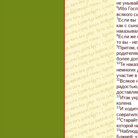
не унывай
6
Ибо Госп
всякого с
7
Если вы 
как с сын
наказывал
8
Если же 
то вы - н
9
Притом, 
родителям
более дол
10
Те нака
немногих 
участие в
11
Всякое 
радостью,
доставляе
12
Итак ук
колена
13
И ходит
совратило
14
Старайт
которой н
15
Наблюда
Божией; ч