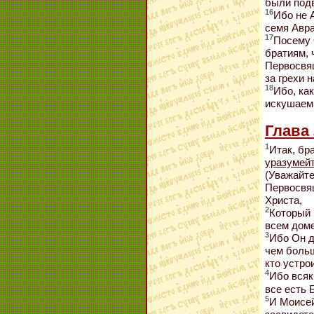
были под
16
Ибо не 
семя Авр
17
Посему 
братиям,
Первосвя
за грехи 
18
Ибо, ка
искушаем
Глава 
1
Итак, бр
уразумей
(Уважайте
Первосвя
Христа,
2
Который 
всем доме
3
Ибо Он д
чем больш
кто устрои
4
Ибо всяк
все есть Б
5
И Моисей