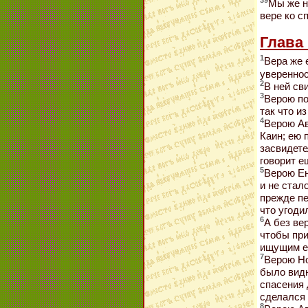
39
Мы же н
вере ко с
Глава 
1
Вера же 
увереннос
2
В ней св
3
Верою по
так что и
4
Верою Ав
Каин; ею 
засвидете
говорит е
5
Верою Ен
и не стал
прежде пе
что угодил
6
А без ве
чтобы при
ищущим ег
7
Верою Но
было видн
спасения 
сделался 
8