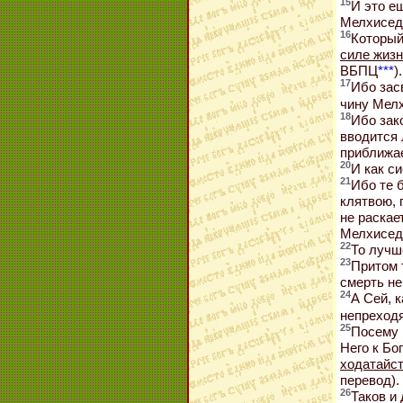
15
И это ещ
Мелхиседе
16
Который
силе жиз
ВБПЦ
***
).
17
Ибо зас
чину Мелх
18
Ибо зак
вводится
приближае
20
И как си
21
Ибо те 
клятвою, 
не раскае
Мелхиседе
22
То лучш
23
Притом 
смерть не
24
А Сей, 
непреход
25
Посему 
Него к Бо
ходатайст
перевод).
26
Таков и