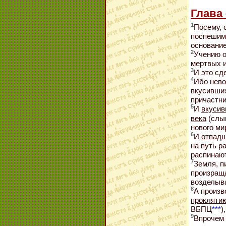
Глава 
1
Посему, 
поспешим 
основание
2
Учению о
мертвых и
3
И это сд
4
Ибо нев
вкусивших
причастни
5
И
вкусив
века
(слы
нового ми
6
И
отпадш
на путь р
распинают
7
Земля, п
произраща
возделыва
8
А произв
прокляти
ВБПЦ
***
)
9
Впрочем 