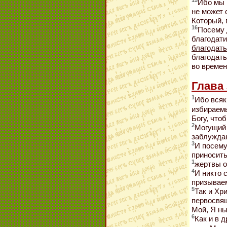
15
Ибо мы 
не может 
Который, 
16
Посему 
благодат
благодат
благодать
во време
Глава 
1
Ибо всяк
избираемы
Богу, что
2
Могущий
заблужда
3
И посему
приносит
1
жертвы о
4
И никто 
призываем
5
Так и Хр
первосвящ
Мой, Я ны
6
Как и в 