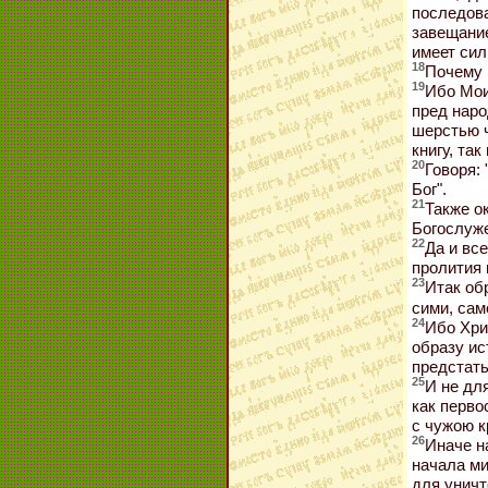
последова
завещание
имеет сил
18
Почему 
19
Ибо Мои
пред наро
шерстью ч
книгу, так
20
Говоря: 
Бог".
21
Также о
Богослуж
22
Да и все
пролития 
23
Итак об
сими, сам
24
Ибо Хри
образу ис
предстать
25
И не дл
как перво
с чужою к
26
Иначе н
начала ми
для уничт