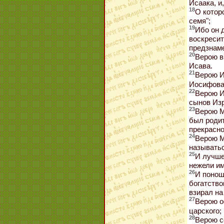
Исаака, и
18
О котор
семя";
19
Ибо он 
воскресит
предзнам
20
Верою в
Исава.
21
Верою И
Иосифова 
22
Верою И
сынов Изр
23
Верою М
был родит
прекрасно
24
Верою М
называть
25
И лучше
нежели им
26
И понош
богатство
взирал на
27
Верою о
царского;
28
Верою с