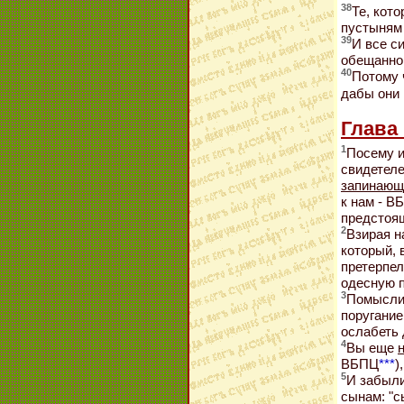
38
Те, кот
пустыням 
39
И все с
обещанно
40
Потому 
дабы они 
Глава 
1
Посему и
свидетеле
запинающи
к нам - В
предстоя
2
Взирая н
который, 
претерпел
одесную 
3
Помыслит
поругание
ослабеть
4
Вы еще
ВБПЦ
***
)
5
И забыли
сынам: "с