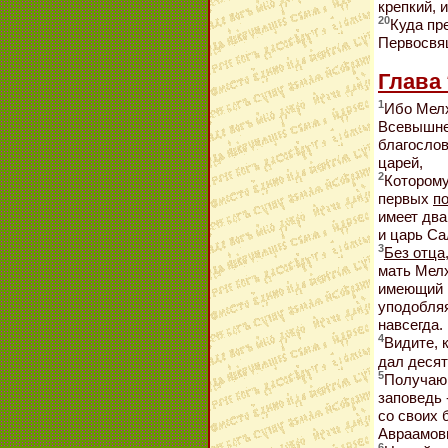
крепкий, 
20
Куда пр
Первосвя
Глава 
1
Ибо Мелх
Всевышнег
благослов
царей,
2
Которому
первых
п
имеет два
и царь Са
3
Без отца
мать Мел
имеющий н
уподобля
навсегда.
4
Видите, 
дал десят
5
Получаю
заповедь 
со своих 
Авраамов
6