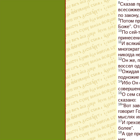
8
Сказав п
всесожжен
по закону,
9
Потом пр
Боже". От
10
По сей-
принесени
11
И всяки
многократ
никогда н
12
Он же, 
воссел од
13
Ожидая 
подножие 
14
Ибо Он 
совершен
15
О сем с
сказано:
16
"Вот за
говорит Г
мыслях их
17
И грехо
более".
18
А где п
них.