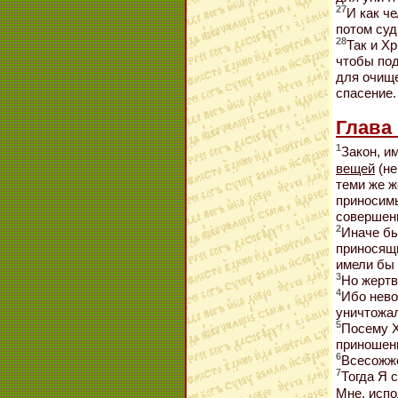
27
И как ч
потом суд
28
Так и Х
чтобы под
для очище
спасение.
Глава 
1
Закон, и
вещей
(не
теми же ж
приносимы
совершен
2
Иначе бы
приносящ
имели бы 
3
Но жертв
4
Ибо нево
уничтожал
5
Посему Х
приношени
6
Всесожже
7
Тогда Я с
Мне, испо