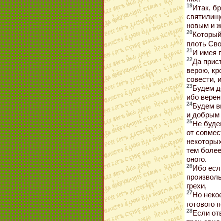
19
Итак, б
святилище
новым и 
20
Который
плоть Св
21
И имея 
22
Да прис
верою, кр
совести, 
23
Будем д
ибо вере
24
Будем в
и добрым
25
Не буде
от совмес
некоторых
тем более
оного.
26
Ибо есл
произволь
грехи,
27
Но неко
готового 
28
Если от