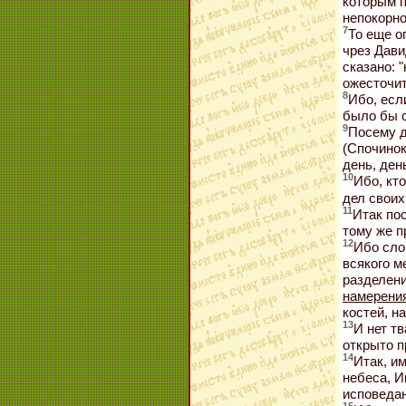
которым п
непокорно
7
То еще о
чрез Дави
сказано: 
ожесточит
8
Ибо, есл
было бы с
9
Посему д
(Спочинок
день, ден
10
Ибо, кто
дел своих,
11
Итак пос
тому же п
12
Ибо сло
всякого м
разделени
намерени
костей, н
13
И нет тв
открыто п
14
Итак, и
небеса, И
исповедан