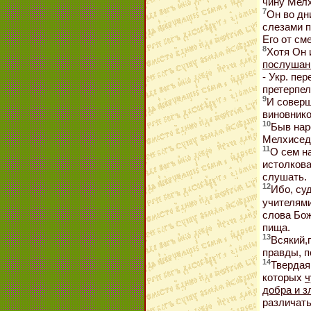
чину Мелх
7
Он во дн
слезами 
Его от см
8
Хотя Он 
послуша
- Укр. пе
претерпе
9
И совер
виновнико
10
Быв нар
Мелхисед
11
О сем н
истолкова
слушать.
12
Ибо, су
учителями
слова Бож
пища.
13
Всякий,
правды, п
14
Твердая
которых
ч
добра и з
различать