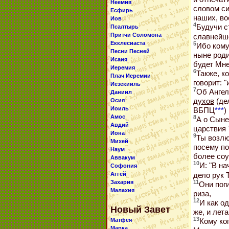
Неемия
словом с
Есфирь
наших, во
Иов
4
Псалтырь
Будучи с
Притчи Соломона
славнейш
Екклесиаста
5
Ибо кому
Песни Песней
ныне роди
Исаия
будет Мн
Иеремия
6
Также, к
Плач Иеремии
говорит: 
Иезекииль
7
Об Ангел
Даниил
Осия
духов
(де
Иоиль
ВБПЦ
***
)
Амос
8
А о Сыне
Авдий
царствия 
Иона
9
Ты возлю
Михей
посему по
Наум
более соу
Аввакум
10
И: "В на
Софония
Аггей
дело рук 
Захария
11
Они пог
Малахия
риза,
12
И как о
Новый Завет
же, и лета
13
Матфея
Кому ко
Марка