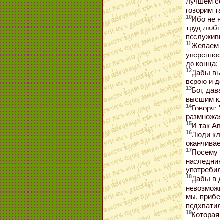
лучшем со
говорим т
10
Ибо не 
труд любв
послужив
11
Желаем 
увереннос
до конца;
12
Дабы вы
верою и д
13
Бог, дав
высшим к
14
Говоря:
размножая
15
И так А
16
Люди кл
оканчивае
17
Посему 
наследник
употребил
18
Дабы в 
невозможн
мы,
прибе
подхвати
19
Которая