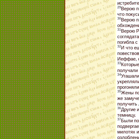
истребите
29
Верою п
что покус
30
Верою п
обхожден
31
Верою Р
соглядата
погибла с
32
И что е
повествов
Иеффае, о
33
Которые
получали 
34
Угашали
укрепляли
прогоняли
35
Жены по
же замуч
получить 
36
Другие 
темницу.
37
Были по
подвергае
милотях и
озлоблени