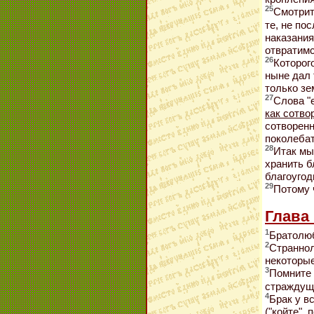
25
Смотрит
те, не по
наказания
отвратимс
26
Которог
ныне дал 
только зе
27
Слова "
как сотво
сотворенн
поколеба
28
Итак мы
хранить б
благоугод
29
Потому 
Глава 
1
Братолюб
2
Страннол
некоторые
3
Помните 
страждущи
4
Брак у в
("койте",