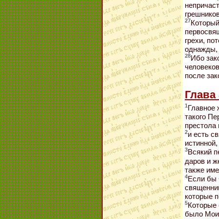
непричаст
грешников
27
Который
первосвящ
грехи, по
однажды, 
28
Ибо зак
человеков
после зак
Глава 
1
Главное 
такого Пе
престола 
2
и есть с
истинной,
3
Всякий п
даров и ж
также име
4
Если бы 
священник
которые п
5
Которые 
было Моис