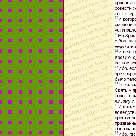
приносят
совести 
его сове
10
И котор
омовениям
установле
11
Но Хрис
с больше
нерукотво
12
И не с 
Кровию, 
вечное ис
13
Ибо, ес
чрез окро
было тело
14
То коль
Святым пр
совесть н
живому и 
15
И потом
вследстви
преступле
призванн
обетованн
16
Ибо, гд