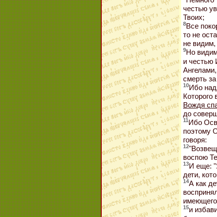
честью ув
Твоих;
8
Все покор
то не ост
не видим,
9
Но видим
и честью 
Ангелами,
смерть за
10
Ибо над
Которого 
Вождя спа
до соверш
11
Ибо Осв
поэтому О
говоря:
12
"Возвещ
воспою Те
13
И еще: "
дети, кот
14
А как де
восприня
имеющего 
15
и избав