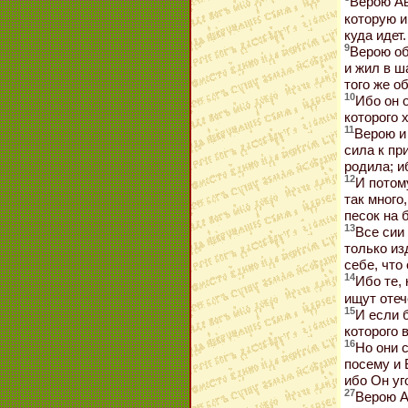
Верою Ав
которую и
куда идет.
9
Верою об
и жил в ш
того же о
10
Ибо он 
которого х
11
Верою и
сила к пр
родила; и
12
И потом
так много
песок на 
13
Все сии
только из
себе, что
14
Ибо те, 
ищут отеч
15
И если 
которого 
16
Но они 
посему и 
ибо Он уг
27
Верою А