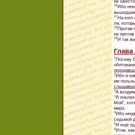
не ожесто
16
Ибо нек
вышедшие
17
На кого
ли, котор
18
Против к
не против
19
И так ви
Глава 
1
Посему б
обетовани
опоздавш
2
Ибо и на
им польз
слышавш
3
А входим
"Я поклял
Мой", хот
мира.
4
Ибо негд
седьмой д
5
И еще зд
6
Итак, как