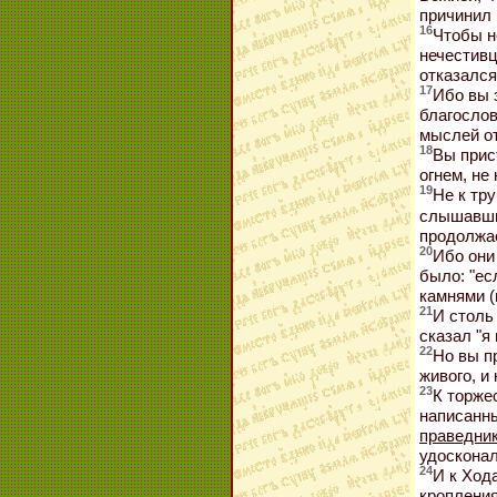
причинил 
16
Чтобы н
нечестивц
отказался
17
Ибо вы 
благослов
мыслей от
18
Вы прис
огнем, не 
19
Не к тру
слышавши
продолжа
20
Ибо они
было: "ес
камнями (
21
И столь
сказал "я 
22
Но вы пр
живого, и
23
К торже
написанны
праведник
удосконал
24
И к Хода
кропления