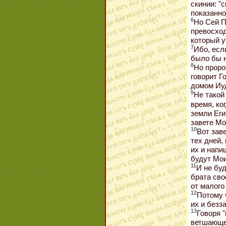
скинии: "с
показанно
6
Но Сей П
превосход
который у
7
Ибо, есл
было бы н
8
Но пророк
говорит Г
домом Иуд
9
Не такой
время, ко
земли Еги
завете Мо
10
Вот зав
тех дней,
их и напи
будут Мо
11
И не бу
брата сво
от малого
12
Потому 
их и безз
13
Говоря "
ветшающ