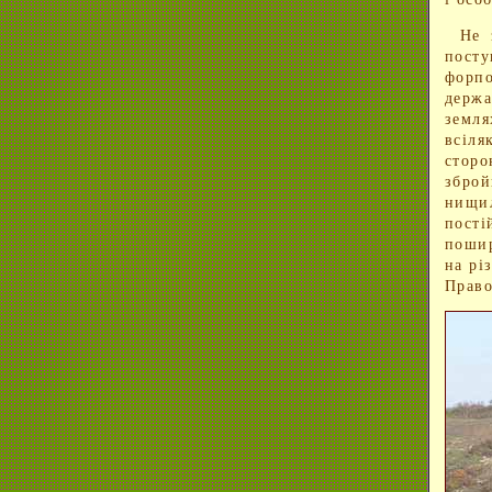
Не 
посту
форпо
держ
земля
всіля
стор
збро
нищи
пості
пошир
на рі
Право