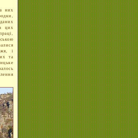
на них
родки,
аданих
а цих
праці,
йською
алися
жя, і
их та
ницьке
валось
елення