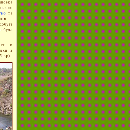
івська
ською
тво
та
ння -
добуті
а була
.
ити в
анки з
5 рр).