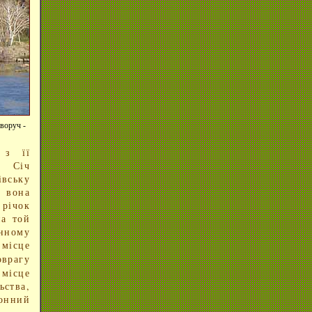
воруч -
 з її
а Січ
івську
 вона
річок
на той
енному
 місце
оврагу
 місце
ьства,
онний