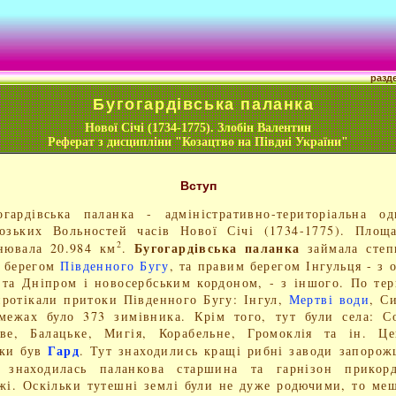
разд
Бугогардівська паланка
Нової Січі (1734-1775). Злобін Валентин
Реферат з дисципліни "Козацтво на Півдні України"
Вступ
огардівська паланка - адміністративно-територіальна о
озьких Вольностей часів Нової Січі (1734-1775). Площ
Бугогардівська паланка
2
нювала 20.984 км
.
займала степ
 берегом
Південного Бугу
, та правим берегом Інгульця - з 
 та Дніпром і новосербським кордоном, - з іншого. По тер
протікали притоки Південного Бугу: Інгул,
Мертві води
, С
межах було 373 зимівника. Крім того, тут були села: С
ове, Балацьке, Мигія, Корабельне, Громоклія та ін. Це
Гард
нки був
. Тут знаходились кращі рибні заводи запорож
і знаходилась паланкова старшина та гарнізон прикорд
жі. Оскільки тутешні землі були не дуже родючими, то ме