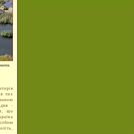
озкопок
иторія
ля тих
званою
вдня -
ди, що
раїна
 собою
оліть,