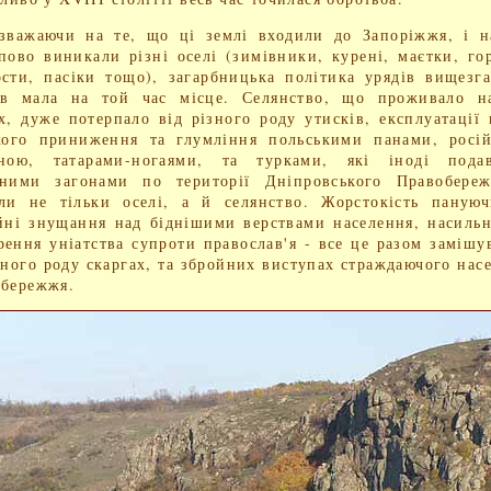
зважаючи на те, що ці землі входили до Запоріжжя, і 
пово виникали різні оселі (зимівники, курені, маєтки, го
сти, пасіки тощо), загарбницька політика урядів вищезг
ав мала на той час місце. Селянство, що проживало н
х, дуже потерпало від різного роду утисків, експлуатації 
кого приниження та глумління польськими панами, росі
оною, татарами-ногаями, та турками, які іноді подав
йними загонами по території Дніпровського Правобереж
ли не тільки оселі, а й селянство. Жорстокість пануюч
йні знущання над біднішими верствами населення, насиль
ення уніатства супроти православ'я - все це разом замішу
зного роду скаргах, та збройних виступах страждаючого нас
бережжя.