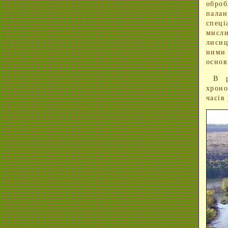
оброб
пала
спеці
мисл
лисиц
ними 
основ
В р
хроно
часів