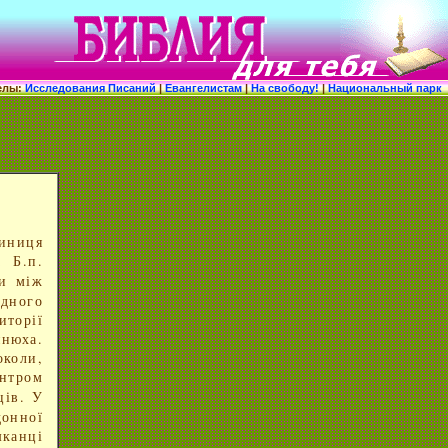
елы:
Исследования Писаний
|
Евангелистам
|
На свободу!
|
Национальный парк
диниця
а Б.п.
и між
одного
иторії
инюха.
околи,
нтром
ців. У
онної
шканці