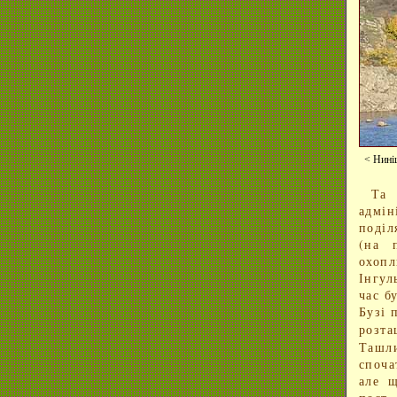
< Нині
Та 
адмі
поділ
(на 
охоп
Інгул
час б
Бузі 
розт
Ташли
споча
але 