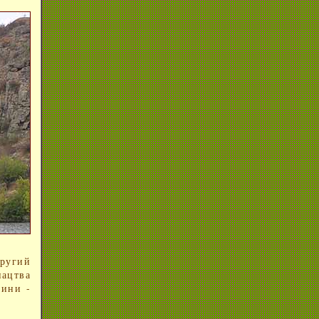
другий
пацтва
щини -