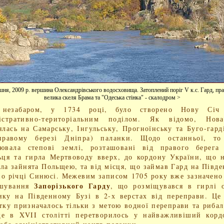
шня, 2009 р. вершина Олександрівського водосховища. Затоплений поріг V к.с. Гард, пра
велика скеля Брама та "Одеська стінка" - скалодром >
незабаром, у 1734 році, було створено Нову Січ
ністративно-територіальним поділом. Як відомо, Нов
ялась на Самарську, Інгульську, Прогноїнську та Буго-гард
правому березі Дніпра) паланки. Щодо останньої, то
лювала степові землі, розташовані від правого берега 
ьця та гирла Мертвоводу вверх, до кордону України, що 
ула зайнята Польщею, та від місця, що займав Гард на Півд
по річці Синюсі. Межевим записом 1705 року вже зазначено
Запорізького Гарду
ашування
, що розміщувався в гирлі 
ку на Південному Бузі в 2-х верстах від переправи. Це
тку призначалось тільки з метою водної переправи та рибал
ще в XVII столітті перетворилось у найважливіший корд