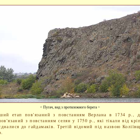
< Пугач, вид з протилежного берега >
ший етап пов'язаний з повстанням Верлана в 1734 р., 
пов'язаний з повстанням селян у 1750 р., які тікали від крі
єдналися до гайдамаків. Третій відомий під назвою Коліїв
р.