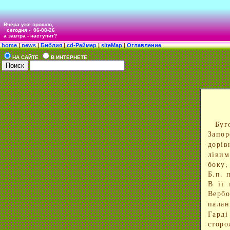
Вчера уже прошло,
сегодня -
06-08-26
а завтра - наступит?
home
|
news
|
Библия
|
cd-Раймер
|
siteMap
|
Оглавление
НА САЙТЕ
В ИНТЕРНЕТЕ
Буг
Запор
дорів
лівим
боку,
Б.п. 
В її 
Верб
пала
Гард
сторо