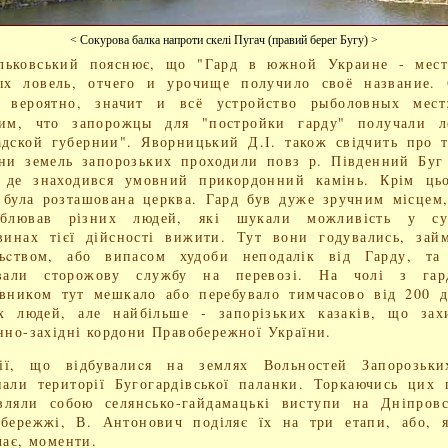
< Сокурова балка напроти скелі Пугач (правий берег Бугу) >
льковський пояснює, що "Гард в южной Украине - мест
ых ловель, отчего и урочище получило своё название. 
, вероятно, значит и всё устройство рыболовных мест
дим, что запорожцы для "постройки гарду" получали л
дской губернии". Яворницький Д.І. також свідчить про 
ни земель запорозьких проходили повз р. Південний Буг
, де знаходився умовний прикордонний камінь. Крім цьо
 була розташована церква. Гард був дуже зручним місцем
аблював різних людей, які шукали можливість у су
винах тієї дійсності вижити. Тут вони годувались, зай
льcтвом, або випасом худоби неподалік від Гарду, та 
ували сторожову службу на перевозі. На чолі з гар
вником тут мешкало або перебувало тимчасово від 200 
их людей, але найбільше - запорізьких казаків, що зах
нно-західні кордони Правобережної України.
ії, що відбувалиcя на землях Вольностей Запорозьки
али території Бугогардівської паланки. Торкаючись цих 
вляли собою селянсько-гайдамацькі виступи на Дніпровс
бережжі, В. Антонович поділяє їх на три етапи, або, 
чає, моменти.