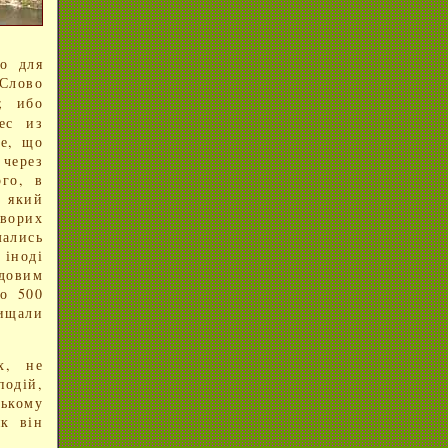
о для
Слово
; ибо
ес из
те, що
 через
го, в
, який
ворих
мались
іноді
довим
до 500
ищали
х, не
подій,
ькому
як він