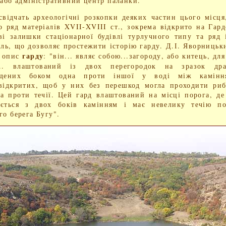
 або адміністративний центр паланки.
свідчать археологічні розкопки деяких частин цього місця
о ряд матеріалів XVII-XVIII ст., зокрема відкрито на Гар
ві залишки стаціонарної будівлі турлучного типу та ряд
ель, що дозволяє простежити історію гарду. Д.І. Яворницьк
гарду
є опис
: "він... являє собою...загороду, або китець, для
... влаштований із двох перегородок на зразок дра
адених боком одна проти іншої у воді між камінн
відкритих, щоб у них без перешкод могла проходити ри
а проти течії. Цей гард влаштований на місці порога, де
ується з двох боків камінням і має невелику течію по
го берега Бугу".