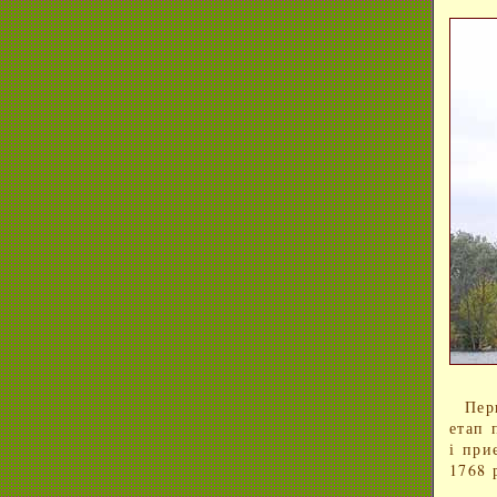
Пер
етап 
і при
1768 