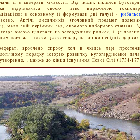
ляли її в мізерній кількості. Від інших паланок Бугогард
нка відрізнялася своєю чітко вираженою господар
алізацією: в основному її формували дві галузі -
рибальс
ивство. Артілі лисичників (головний предмет полюва
і), мали свій курінний лад, окремого виборного отамана. З
хутра високо цінували на закордонних ринках, і ця паланк
ним постачальником цього товару на ринки сусідніх держав
ефераті зроблено спробу хоч в якійсь мірі простеж
логічному порядку історію розвитку Бугогардівської пал
 утворення, і майже до кінця існування Нової Січі (1734-177