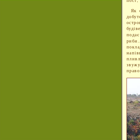
пост,
Як 
добут
остро
будів
пода
риби
покл
напів
пливл
звуж
право