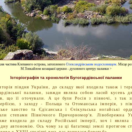
хня частина Клепаного острова, затопленого
Олександрівським водосховищем
. Місце р
М.Товкайлом козацької церкви - духовного центру паланки >
Історіографія та хронологія Бугогардівської паланки
иторія півдня України, до складу якої входила також і тер
ардівської паланки, завжди являла собою ласий кусень д
в, що її оточували. А це були Росія з півночі, з так 
ербією, з заходу - Польща та Отоманська імперія, з пі
ьке ханство та Єдісанська і Єчікульська ногайські ор
вали степами Північного Причорномор'я. Лівобережна Ук
вже входила до складу Російської імперії, хоч і являла
ідну автономію. Ось чому за ці багатющі землі протягом ст
бливо у XVIII столітті весь час точилася боротьба.