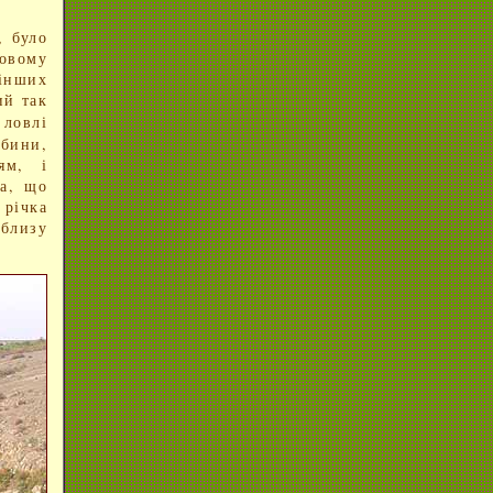
, було
довому
 інших
ий так
 ловлі
бини,
ям, і
ба, що
 річка
близу