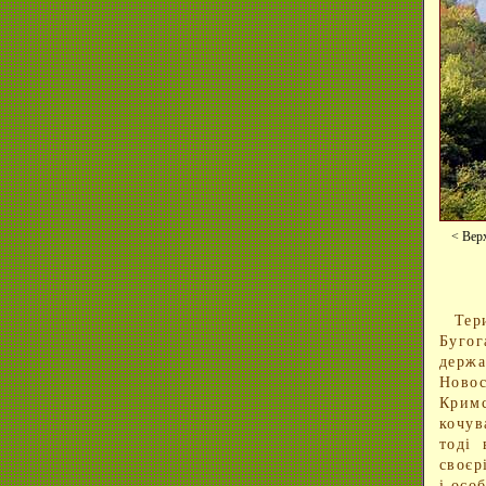
< Вер
Тер
Бугог
держа
Новос
Кримс
кочу
тоді 
своєр
і осо