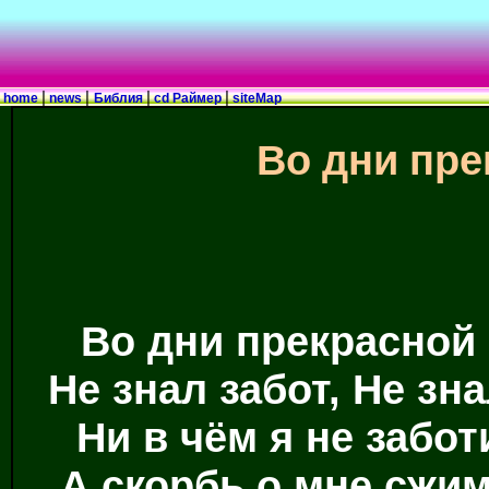
|
|
|
|
home
news
Библия
cd Раймер
siteMap
Во дни пре
Во дни прекрасной 
Не знал забот, Не зна
Ни в чём я не забот
А скорбь о мне сжим