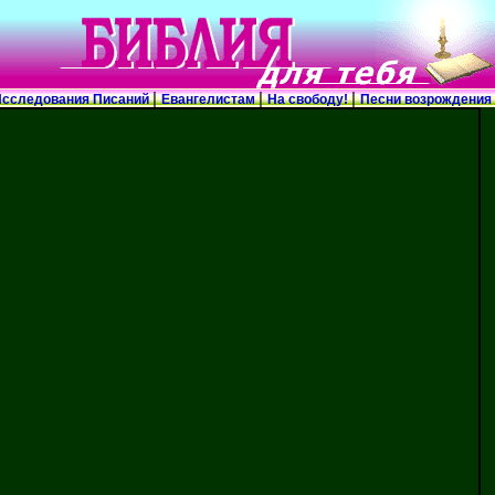
|
|
|
сследования Писаний
Евангелистам
На свободу!
Песни возрождения