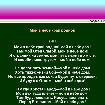
разделы:
И
Мой в небе край родной
†
499
Мой в небе край родной мой в небе дом!
Там мой Отец благой, мой в небе дом!
Я странник на земле, мой путь лежит во мгле,
И скорби лишь кругом—мой в небе дом!
Не долог путь земной—мой в небе дом!
Хоть тяжек жизни бой—мой в небе дом.
Но все пройдет, как сон, и будет путь свершен,
И буду я с Отцом—мой в небе дом!
Там где Христа народ—мой в небе дом!
Мой дух туда влечет—мой в небе дом!
Там буду ликовать, Иисуса воспевать
Перед Его лицом—Мой в небе дом!