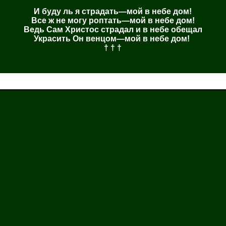
И буду ль я страдать—мой в небе дом!
Все ж не могу роптать—мой в небе дом!
Ведь Сам Христос страдал и в небе обещал
Украсить Он венцом—мой в небе дом!
† † †