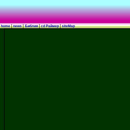
|
|
|
|
home
news
Библия
cd Раймер
siteMap