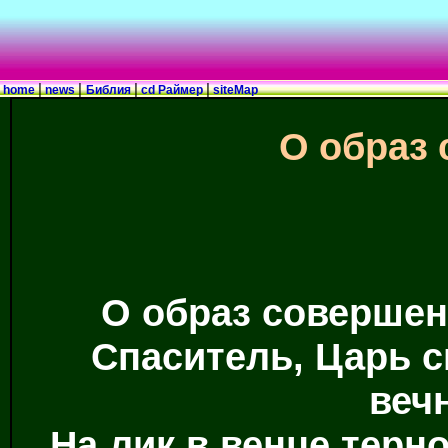
|
|
|
|
home
news
Библия
cd Раймер
siteMap
О образ
О образ совершен
Спаситель, Царь 
веч
На лик в венце терн