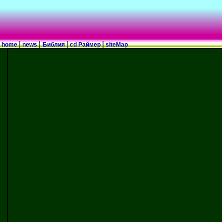
|
|
|
|
home
news
Библия
cd Раймер
siteMap