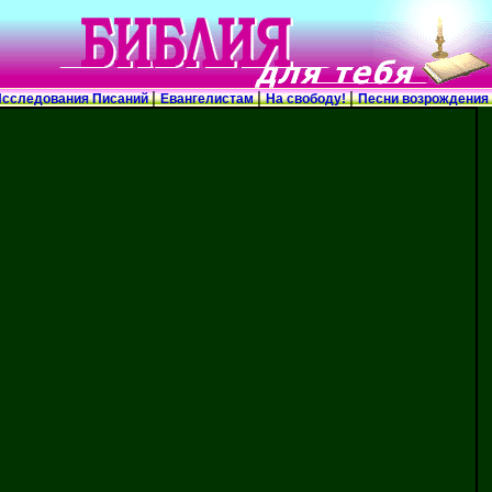
|
|
|
сследования Писаний
Евангелистам
На свободу!
Песни возрождения