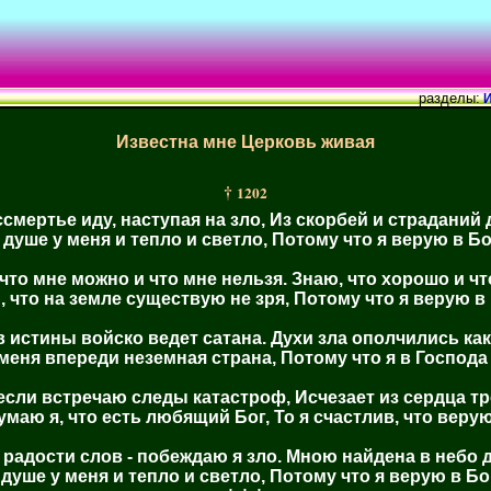
разделы:
И
Известна мне Церковь живая
†
1202
ссмертье иду, наступая на зло, Из скорбей и страданий 
 душе у меня и тепло и светло, Потому что я верую в Бо
 что мне можно и что мне нельзя. Знаю, что хорошо и чт
, что на земле существую не зря, Потому что я верую в 
 истины войско ведет сатана. Духи зла ополчились как
меня впереди неземная страна, Потому что я в Господа
если встречаю следы катастроф, Исчезает из сердца тр
умаю я, что есть любящий Бог, То я счастлив, что верую
 радости слов - побеждаю я зло. Мною найдена в небо 
 душе у меня и тепло и светло, Потому что я верую в Бо