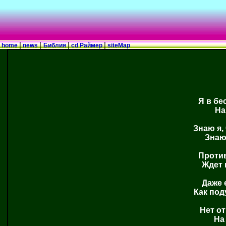
|
|
|
|
home
news
Библия
cd Раймер
siteMap
Я в бе
На
Знаю я,
Знаю
Против
Ждет 
Даже 
Как под
Нет от
На