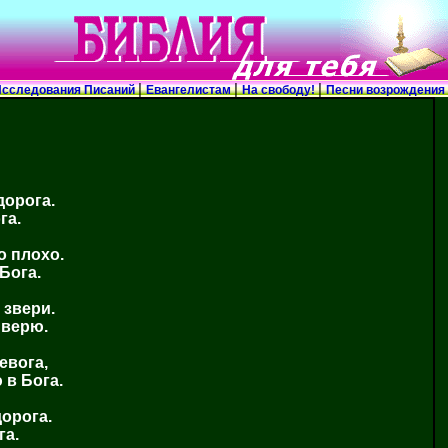
|
|
|
сследования Писаний
Евангелистам
На свободу!
Песни возрождения
дорога.
га.
о плохо.
Бога.
 звери.
 верю.
евога,
 в Бога.
дорога.
га.